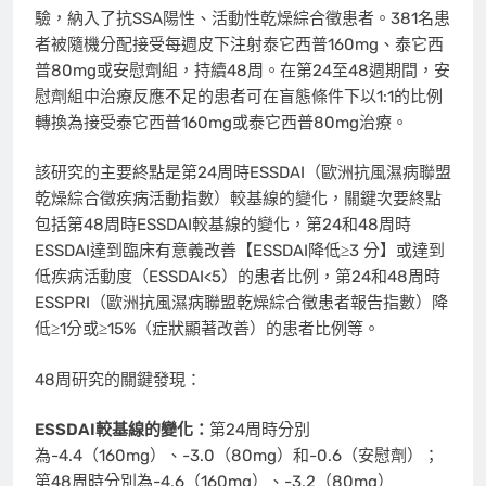
驗，納入了抗SSA陽性、活動性乾燥綜合徵患者。381名患
者被隨機分配接受每週皮下注射泰它西普160mg、泰它西
普80mg或安慰劑組，持續48周。在第24至48週期間，安
慰劑組中治療反應不足的患者可在盲態條件下以1:1的比例
轉換為接受泰它西普160mg或泰它西普80mg治療。
該研究的主要終點是第24周時ESSDAI（歐洲抗風濕病聯盟
乾燥綜合徵疾病活動指數）較基線的變化，關鍵次要終點
包括第48周時ESSDAI較基線的變化，第24和48周時
ESSDAI達到臨床有意義改善【ESSDAI降低≥3 分】或達到
低疾病活動度（ESSDAI<5）的患者比例，第24和48周時
ESSPRI（歐洲抗風濕病聯盟乾燥綜合徵患者報告指數）降
低≥1分或≥15%（症狀顯著改善）的患者比例等。
48周研究的關鍵發現：
ESSDAI較基線的變化：
第24周時分別
為-4.4（160mg）、-3.0（80mg）和-0.6（安慰劑）；
第48周時分別為-4.6（160mg）、-3.2（80mg）