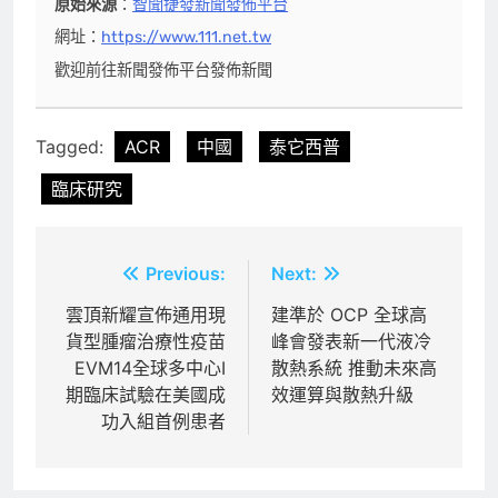
原始來源
：
智聞捷發新聞發佈平台
網址：
https://www.111.net.tw
歡迎前往新聞發佈平台發佈新聞
Tagged:
ACR
中國
泰它西普
臨床研究
文
Previous:
Next:
章
雲頂新耀宣佈通用現
建準於 OCP 全球高
貨型腫瘤治療性疫苗
峰會發表新一代液冷
導
EVM14全球多中心I
散熱系統 推動未來高
覽
期臨床試驗在美國成
效運算與散熱升級
功入組首例患者