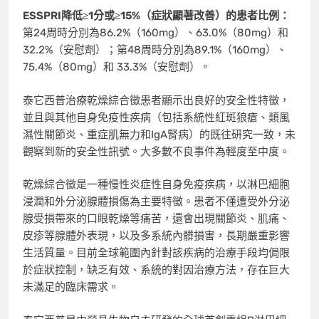
ESSPRI降低≥1分或≥15%（症狀顯著改善）的患者比例：
第24周時分別為86.2%（160mg）、63.0%（80mg）和
32.2%（安慰劑）；第48周時分別為89.1%（160mg）、
75.4%（80mg）和 33.3%（安慰劑）。
泰它西普治療乾燥綜合徵患者顯示出良好的安全性特徵，
並且與其他自身免疫性疾病（包括系統性紅斑狼瘡、類風
濕性關節炎、重症肌無力和IgA腎病）的既往研究一致，未
觀察到新的安全性訊號。大多數不良事件為輕度至中度。
乾燥綜合徵是一種慢性炎症性自身免疫疾病，以淋巴細胞
浸潤和外分泌腺體損傷為主要特徵。患者不僅遭受外分泌
腺受損帶來的口眼乾燥等痛苦，還會出現關節炎、肌痛、
皮疹等腺體外表現，以及多系統內髒損害，長期嚴重影響
生活質量。目前全球範圍內針對該疾病的治療手段均侷限
於症狀控制，缺乏有效、系統的對因治療方法，存在巨大
未滿足的臨床需求。