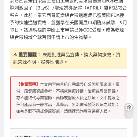
泰它西普是由榮昌生物自主研發的全球首創重組B淋巴細
胞刺激因子（BLyS）/增殖誘導配體（APRIL）雙靶點融合
蛋白，此前，泰它西普乾燥綜合徵適應症已獲美國FDA授
予的快速通道資格，並獲準在美國開展Ⅲ期臨床試驗。9月
19日，該適應症的中國上市申請已獲CDE受理，成為乾燥
綜合徵領域全球首個申請上市的生物藥。
⚠️ 重要提醒：
未經批准藥品宣傳、誇大藥物療效、資
訊來源不明、誤導性陳述。
【免責聲明】
本文內容由系統自動彙整自公開新聞來源，僅
供一般健康資訊參考，不構成醫療診斷、治療或專業建議，
亦不能取代專業醫師、藥師或醫療人員之診療。文中提及之
任何產品為一般食品，非藥品，無治療或預防疾病之效能；
如有身體不適或健康疑慮，請儘速諮詢專業醫療人員。