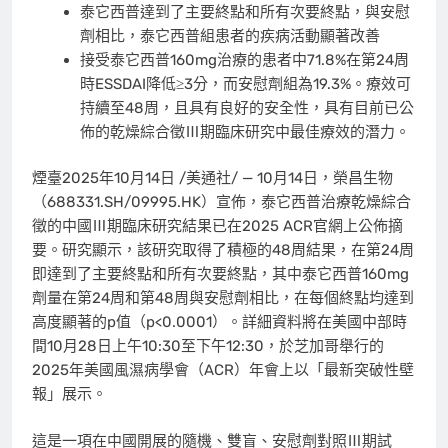
泰它西普達到了主要終點和所有次要終點，與安慰
劑相比，泰它西普組患者的疾病活動顯著改善
接受泰它西普160mg治療的患者中71.8%在第24周
時ESSDAI降低≥3分，而安慰劑組為19.3%。療效可
持續至48周，且具有良好的安全性，具有目前已公
佈的乾燥綜合徵Ⅲ期臨床研究中最佳療效的潛力。
煙臺
2025年10月14日
/美通社/ — 10月14日，榮昌生物
（688331.SH/09995.HK）宣佈，泰它西普治療乾燥綜合
徵的中國Ⅲ期臨床研究結果已在2025 ACR官網上公佈摘
要。研究顯示，該研究取得了積極的48周結果，在第24周
即達到了主要終點和所有次要終點，其中泰它西普160mg
劑量在第24周和第48周與安慰劑相比，在每個終點均達到
高度顯著的p值（p<0.0001）。詳細資料將在美國中部時
間10月28日上午10:30至下午12:30，於芝加哥舉行的
2025年美國風濕病學會（ACR）年會上以「最新突破性壁
報」展示。
這是一項在中國開展的隨機、雙盲、安慰劑對照Ⅲ期試