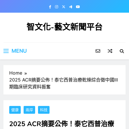
Skip
to
content
智文化-藝文新聞平台
MENU
Home
2025 ACR摘要公佈！泰它西普治療乾燥綜合徵中國Ⅲ
期臨床研究資料振奮
健康
兩岸
科技
2025 ACR摘要公佈！泰它西普治療