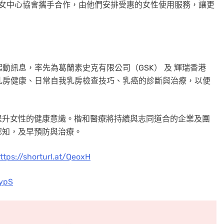
港婦女中心協會攜手合作，由他們安排受惠的女性使用服務，讓更
動訊息，率先為葛蘭素史克有限公司（GSK） 及 輝瑞香港
座，探討乳房健康、日常自我乳房檢查技巧、乳癌的診斷與治療，以便
提升女性的健康意識。楷和醫療將持續與志同道合的企業及團
認知，及早預防與治療。
ttps://shorturl.at/QeoxH
DypS