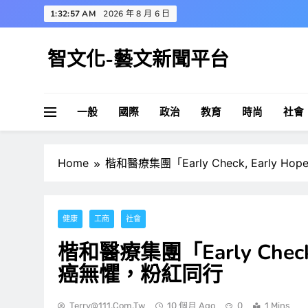
Skip
1:32:58 AM
2026 年 8 月 6 日
to
content
智文化-藝文新聞平台
一般
國際
政治
教育
時尚
社會
Home
楷和醫療集團「Early Check, Earl
健康
工商
社會
楷和醫療集團「Early Chec
癌無懼，粉紅同行
Terry@111.com.tw
10 個月 Ago
0
1 Mins