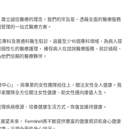
、建立誠信醫療的理念。我們的宗旨是，憑藉全面的醫療服務
續管理的一站式醫療方案。
位專科及普通科醫⽣駐診，涵蓋⾄少15個專科領域，為病⼈提
個性化的醫療護理， 確保病人在諮詢醫療服務、就診過程、
為他們信賴的醫療夥伴。
性健康中心」，與專業的女性團隊拍住上，關注女性全人健康。我
專家團隊全方位關注女性健康、助女性邁向康盛人生。
處理疾病根源、培養健康生活方式，恢復並維持健康。
展望未來， FemWell將不斷提供豐富的健康資訊和身心健康
健康，正視全面的身心狀況。