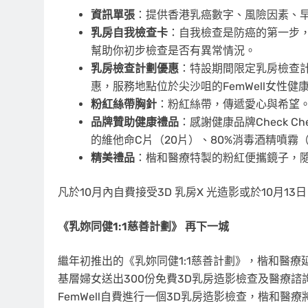
資訊單張
：提供香港乳癌數字、風險因素、
乳房自我檢查卡
：自我檢查是防癌的第一步，
幫助你初步檢查是否有異常情況。
乳房檢查計劃優惠
：特設期間限定乳房檢查計劃
惠，服務地點位於尖沙咀的FemWell女性健
粉紅絲帶胸針
：粉紅絲帶，傳遞愛心與希望
品牌贊助健康禮品
：感謝健康品牌Check 
的維他命C片（20片）、80%消毒酒精噴霧（
精美禮品
：楷和醫療特製的粉紅便攜鏡子，
凡於10月內自費接受3D 乳房X 光造影或於10月
《乳妳同健
1:1
慈善計劃》 再下一城
繼年初推出的《乳妳同健1:1慈善計劃》，楷和醫療
基層婦女送出300份免費3D乳房造影檢查及醫療
FemWell自費進行一個3D乳房造影檢查，楷和