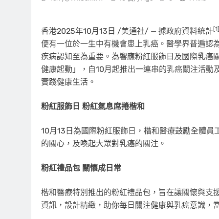
[1
香港
2025年10月13日
/美通社/ — 據政府資料統計
便有一位於一生中有機會患上乳癌。醫學界普遍認
疾病認知至為重要。為響應粉紅服飾日及國際乳癌關注月，楷和
健康起動」，自10月起推出一連串的乳癌關注活動
實踐健康生活。
粉紅服飾日 粉紅氣息席捲楷和
10月13日為國際粉紅服飾日，楷和醫療鼓勵全體
的關心，及喚起大眾對乳癌的關注。
粉紅禮品包 關懷成日常
楷和醫療特別推出的粉紅禮品包，旨在讓關懷與支
資訊，設計精緻，助你每日關注健康與乳癌意識，