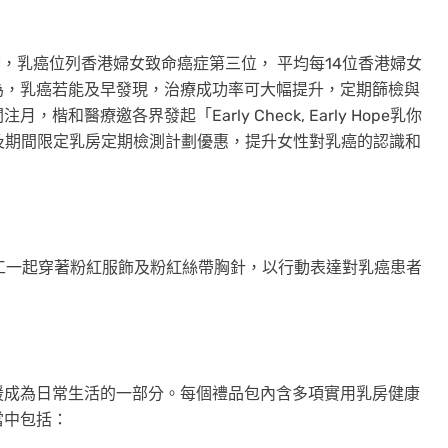
]
，乳癌位列香港婦女致命癌症第三位， 平均每14位香港婦女
為，乳癌若能及早發現，治療成功率可大幅提升，定期篩檢與
醫療邀各界發起「Early Check, Early Hope乳你
及期間限定乳房定期檢測計劃優惠，提升女性對乳癌的認識和
員工一起穿著粉紅服飾及粉紅絲帶胸針，以行動表達對乳癌患者
援成為日常生活的一部分。每個禮品包內含多項實用乳房健康
當中包括：