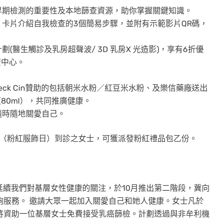
早期檢測的重要性及本地篩查資源，助你掌握關鍵知識。
卡片介紹自我檢查的3個簡易步驟，並附有示範影片QR碼，
(醫生觸診及乳房超聲波/ 3D 乳房X 光造影)，享有6折優
康中心。
。
Check Cin贊助的包括朝米水粉／紅豆米水粉、及樂信藥廠送出
80ml），共同推廣健康。
隨時隨地關愛自己。
13日（粉紅服飾日）到診之女士，可獲派發粉紅禮品包乙份。
延續我們對基層女性健康的關注，於10月推出第二階段，冀向
諮詢服務。 邀請大眾一起加入關愛自己和她人健康。女士凡於
醫療將資助一位基層女士免費接受乳癌篩檢。計劃透過與非牟利機