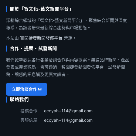
關於「智文化-藝文新聞平台」
深耕綜合領域的「智文化-藝文新聞平台」，聚焦綜合新聞與深度
報導，為讀者帶來最新綜合趨勢與市場動態。
本站由
智聞捷發新聞發佈平台
營運。
合作・提案・試發新聞
我們誠摯歡迎各行各業洽談合作與內容提案。無論品牌新聞、產品
發表或產業觀點，皆可透過「智聞捷發新聞發佈平台」試發新聞
稿，讓您的訊息觸及更廣大讀者。
立即洽談合作 ✉
聯絡我們
投稿合作
ecoyah+114@gmail.com
客服信箱
ecoyah+114@gmail.com