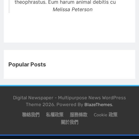
theophrastus. Eum harum animal debitis cu
Melissa Peterson
Popular Posts
Digital Newspaper - Multipurpose News WordPress
Theme 2026. Powered By
.
BlazeThemes
聯絡我們
私權政策
服務條款
Cookie 政策
關於我們