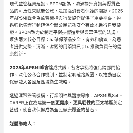
現代監管框架建設。BPOM認為，透過提升資訊與優質產
品的可及性來賦能公眾，是加強消費者保護的關鍵。2025
年APSMI峰會為監管機構與行業協作提供了重要平臺，透
過強化集體行動確保全體公民能夠安全有效地進行自我藥
療。BPOM致力於制定平衡技術進步與公眾保護的法規，
聚焦兩大核心目標：a. 確保藥品安全、有效和優質，為患
者提供完整、清晰、客觀的用藥資訊；b. 推動負責任的健
康創新。
2025年APSMI峰會
達成共識，各方承諾將強化跨部門協
作、深化公私合作機制，並制定明確路線圖，以推動自我
保健融入各國及區域衛生戰略。
透過匯聚監管機構、行業領袖與醫療專家，APSMI與Self-
CARER正在為建設一個
更健康、更具韌性的亞太地區
奠定
基礎，使自我保健成為全民健康覆蓋的基石。
媒體聯絡人：