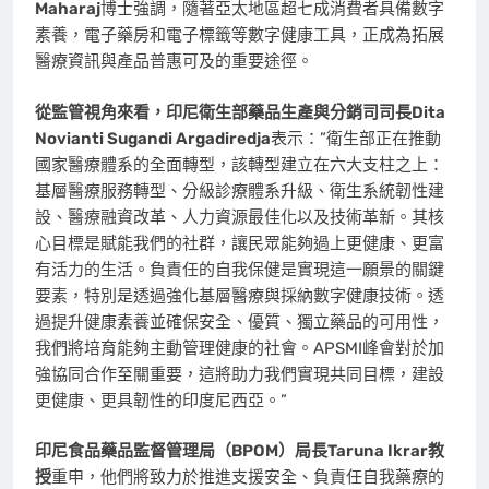
Maharaj
博士強調，隨著亞太地區超七成消費者具備數字
素養，電子藥房和電子標籤等數字健康工具，正成為拓展
醫療資訊與產品普惠可及的重要途徑。
從監管視角來看，印尼衛生部藥品生產與分銷司司長
Dita
Novianti Sugandi Argadiredja
表示：”衛生部正在推動
國家醫療體系的全面轉型，該轉型建立在六大支柱之上：
基層醫療服務轉型、分級診療體系升級、衛生系統韌性建
設、醫療融資改革、人力資源最佳化以及技術革新。其核
心目標是賦能我們的社群，讓民眾能夠過上更健康、更富
有活力的生活。負責任的自我保健是實現這一願景的關鍵
要素，特別是透過強化基層醫療與採納數字健康技術。透
過提升健康素養並確保安全、優質、獨立藥品的可用性，
我們將培育能夠主動管理健康的社會。APSMI峰會對於加
強協同合作至關重要，這將助力我們實現共同目標，建設
更健康、更具韌性的印度尼西亞。”
印尼食品藥品監督管理局（
BPOM）局長
Taruna Ikrar
教
授
重申，他們將致力於推進支援安全、負責任自我藥療的