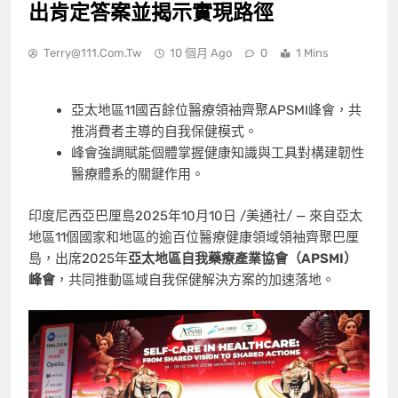
出肯定答案並揭示實現路徑
Terry@111.com.tw
10 個月 Ago
0
1 Mins
亞太地區11國百餘位醫療領袖齊聚APSMI峰會，共
推消費者主導的自我保健模式。
峰會強調賦能個體掌握健康知識與工具對構建韌性
醫療體系的關鍵作用。
印度尼西亞巴厘島
2025年10月10日
/美通社/ — 來自亞太
地區11個國家和地區的逾百位醫療健康領域領袖齊聚巴厘
島，出席2025年
亞太地區自我藥療產業協會（
APSMI）
峰會
，共同推動區域自我保健解決方案的加速落地。