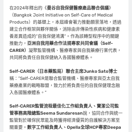
在2024年釋出的《
曼谷自我保健醫療產品聯合倡議
》
（Bangkok Joint Initiative on Self-Care of Medical
Products）的基礎上，本屆峰會著力推動願景落地，透過
建立合作框架與夥伴關係，消除由非傳染性疾病和健康素
養差異造成的”自我保健鴻溝”。作為該轉型程序中的關鍵
推動力，
亞洲自我用藥合作法規專家共同會議（
Self-
CARER
）
凝聚監管機構、醫療專家與自我藥療行業代表，
共同將負責任自我保健納入各國醫療體系。
Self-CARER（日本藥監局）聯合主席Junko Sato博士
稱：”Self-CARER是聯合監管機構、醫療專家與亞太自我
藥療產業的戰略聯盟，致力於將負責任的自我保健理念融
入各國醫療體系。”
Self-CARER監管流程最佳化工作組負責人、寶潔公司監
管事務高階總監
Seema Sundaresan
說，協同合作與統一
監管對於確保民眾能及時獲得經濟優質的自護解決方案至
關重要。
數字工作組負責人、
Opella全球HCP專家Deepa