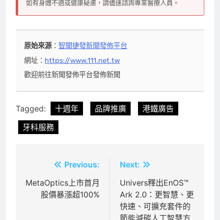
如有身體不適或健康疑慮，請儘速諮詢專業醫療人員。
原始來源
：
智聞捷發新聞發佈平台
網址：
https://www.111.net.tw
歡迎前往新聞發佈平台發佈新聞
Tagged:
十週年
品牌推廣
港鐵廣告
牙科服務
文
Previous:
Next:
章
MetaOptics上市首月
Univers釋出EnOS™
股價暴漲超100%
Ark 2.0：更智慧、更
導
快速、可擴充套件的
覽
節能減碳人工智慧方