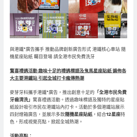
與港鐵*廣告攜手 推動品牌創新廣告形式 港鐵核心車站 隨
機星座貼紙 矚目登場 請全港市民免費洗牙
驚喜禮遇活動
趣味十足的禮遇標語及鬼馬星座貼紙 遍佈各
大主要港鐵站 引起全城打卡瘋傳熱潮
麥芽牙科攜手港鐵*廣告，推出創意十足的
「全港市民免費
牙齒清洗」
驚喜禮遇活動。透過趣味標語及獨特的星座貼
紙設計吸引市民在港鐵站內打卡。活動於多個港鐵站展示
四封燈箱廣告，並展示多款
隨機星座貼紙
，結合
12
星座
特
色，形成視覺亮點，掀起全城熱潮。
活動亮點：