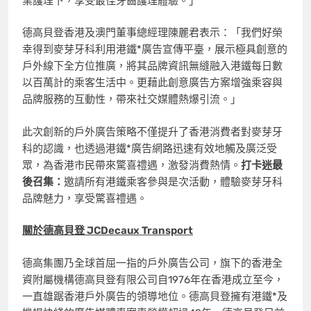
業護理下，享受最佳牙齒護理體驗。」
德高貝登香港及澳門董事總經理陳麗君表示：「我們好榮
幸得到麥芽牙科利用港鐵*廣告宣傳平臺，展示極具創意的
戶外線下全方位推廣，將其品牌資訊無縫融入港鐵每日數
以百萬計的乘客生活中。更藉此創意廣告方案增強乘容與
品牌服務的互動性，帶來社交媒體熱爆引流。」
此次創新的戶外廣告策略不僅提升了香港消費者對麥芽牙
科的認識，也透過港鐵*廣告網路迅速有效地觸及廣泛受
眾，為香港市民帶來驚喜禮遇，激發消費熱情。
打卡迷最
後召集：
邀請所有港鐵乘客參與是次活動，體驗麥芽牙科
品牌魅力，享受驚喜禮遇。
關於德高貝登
JCDecaux Transport
德高集團乃全球首屈一指的戶外廣告公司，旗下的香港全
資附屬機構德高貝登有限公司自1976年在香港成立至今，
一直雄踞香港戶外廣告的領導地位。德高貝登擁有港鐵*及