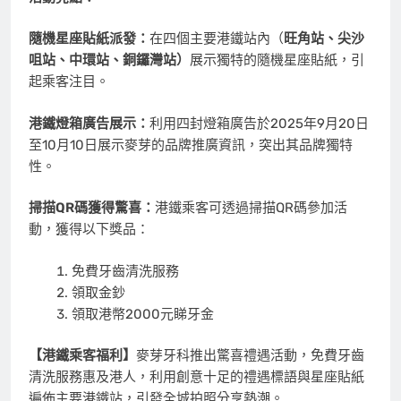
隨機星座貼紙派發：
在四個主要港鐵站內（
旺角站、尖沙
咀站、中環站、銅鑼灣站）
展示獨特的隨機星座貼紙，引
起乘客注目。
港鐵燈箱廣告展示：
利用四封燈箱廣告於2025年9月20日
至10月10日展示麥芽的品牌推廣資訊，突出其品牌獨特
性。
掃描
QR碼獲得驚喜：
港鐵乘客可透過掃描QR碼參加活
動，獲得以下獎品：
免費牙齒清洗服務
領取金鈔
領取港幣2000元睇牙金
【港鐵乘客福利】
麥芽牙科推出驚喜禮遇活動，免費牙齒
清洗服務惠及港人，利用創意十足的禮遇標語與星座貼紙
遍佈主要港鐵站，引發全城拍照分享熱潮。