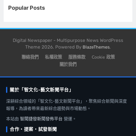
Popular Posts
Digital Newspaper - Multipurpose News WordPress
Theme 2026. Powered By
.
BlazeThemes
聯絡我們
私權政策
服務條款
Cookie 政策
關於我們
關於「智文化-藝文新聞平台」
深耕綜合領域的「智文化-藝文新聞平台」，聚焦綜合新聞與深度
報導，為讀者帶來最新綜合趨勢與市場動態。
本站由
智聞捷發新聞發佈平台
營運。
合作・提案・試發新聞