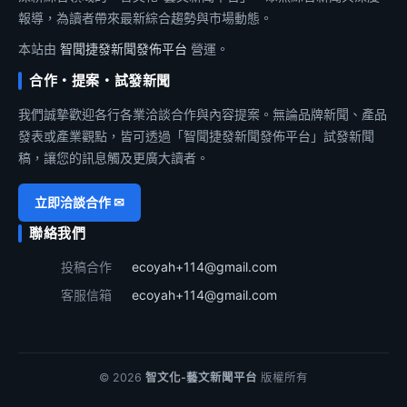
報導，為讀者帶來最新綜合趨勢與市場動態。
本站由
智聞捷發新聞發佈平台
營運。
合作・提案・試發新聞
我們誠摯歡迎各行各業洽談合作與內容提案。無論品牌新聞、產品
發表或產業觀點，皆可透過「智聞捷發新聞發佈平台」試發新聞
稿，讓您的訊息觸及更廣大讀者。
立即洽談合作 ✉
聯絡我們
投稿合作
ecoyah+114@gmail.com
客服信箱
ecoyah+114@gmail.com
© 2026
智文化-藝文新聞平台
版權所有