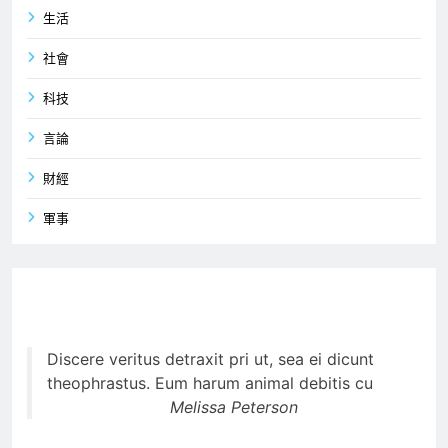
生活
社會
科技
言論
財經
軍事
Discere veritus detraxit pri ut, sea ei dicunt
theophrastus. Eum harum animal debitis cu
Melissa Peterson