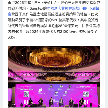
香港
2025年10月9日
/美通社/ — 經過三天密集的交易促成
與戰略討論，Questex的
國際酒店業投資論壇(IHIF)亞洲峰
會
鞏固了其作為亞太地區頂級酒店投資論壇的地位。此次
活動吸引了來自33個國家的520位高階代表，其中投資者
所代表的管理資產規模(AUM)達2800億美元，佔參會者總
數的40%，較2024年峰會代表的2100億美元規模增長了
33%。