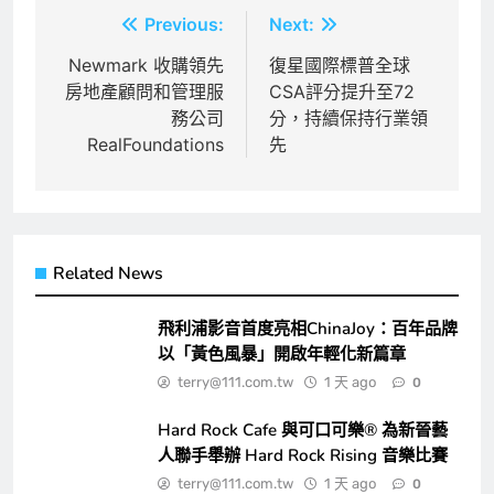
文
Previous:
Next:
章
Newmark 收購領先
復星國際標普全球
房地產顧問和管理服
CSA評分提升至72
導
務公司
分，持續保持行業領
覽
RealFoundations
先
Related News
飛利浦影音首度亮相ChinaJoy：百年品牌
以「黃色風暴」開啟年輕化新篇章
terry@111.com.tw
1 天 ago
0
Hard Rock Cafe 與可口可樂® 為新晉藝
人聯手舉辦 Hard Rock Rising 音樂比賽
terry@111.com.tw
1 天 ago
0