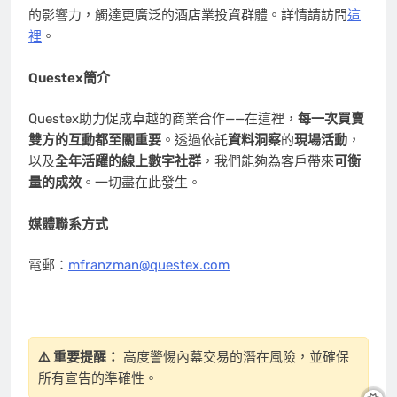
的影響力，觸達更廣泛的酒店業投資群體。詳情請訪問
這
裡
。
Questex簡介
Questex助力促成卓越的商業合作——在這裡，
每一次買賣
雙方的互動都至關重要
。透過依託
資料洞察
的
現場活動
，
以及
全年活躍的線上數字社群
，我們能夠為客戶帶來
可衡
量的成效
。一切盡在此發生。
媒體聯系方式
電郵：
mfranzman@questex.com
⚠️ 重要提醒：
高度警惕內幕交易的潛在風險，並確保
所有宣告的準確性。