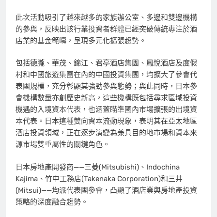
此次活動吸引了越來越多的家族辦公室、多邊和雙邊機構
的參與，反映出該行業投資者群體已經突破傳統專注於酒
店業的基金範疇，呈現多元化擴張趨勢。
包括德朧、華茂、錦江、君亭酒店集團、鳳悅酒店及度假
村和中國旅遊集團在內的中國投資集團，均擴大了參會代
表團規模，充分彰顯其強勁參與態勢；與此同時，日本參
會機構數量亦創歷史新高，這些機構既包括尋求區域投資
機遇的入境資本代表，也涵蓋瞄準國內市場擴張的出境資
本代表。日本這種雙向資本流動現象，表明其在亞太地區
酒店投資領域，正在逐步演變為兼具目的地市場和資本來
源市場雙重屬性的關鍵角色。
日本房地產開發商——三菱(Mitsubishi)、Indochina
Kajima、竹中工務店(Takenaka Corporation)和三井
(Mitsui)——均派代表團參會，凸顯了酒店業與房地產投資
策略的深度融合趨勢。