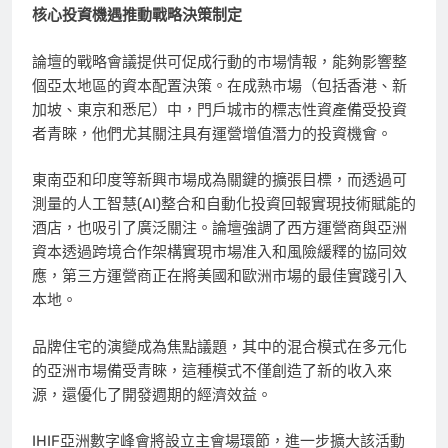
核心投資機遇推動戰略決策制定
論壇的戰略會議提供可促成行動的市場情報，能夠影響整
個亞太地區的資本配置決策。在成熟市場（包括香港、新
加坡、東京和悉尼）中，門戶城市的標志性資產備受投資
者青睞，他們尤其關注具有運營增值潛力的投資機會。
東南亞和印度等新興市場成為關鍵的擴張目標，而透過可
測量的人工智慧(AI)整合和自動化投資回報實現技術賦能的
酒店，也吸引了廣泛關注。論壇強調了西方運營商與亞洲
資本透過跨境合作架構實現市場准入和風險緩釋的協同效
應，第三方運營商正在將美國和歐洲市場的最佳實踐引入
本地。
品牌住宅的演變成為焦點議題，其中的混合模式在多元化
的亞洲市場備受青睞，這種模式不僅創造了新的收入來
源，還優化了開發週期的經濟效益。
IHIF亞洲數字峰會將設立主會場環節，進一步擴大該活動