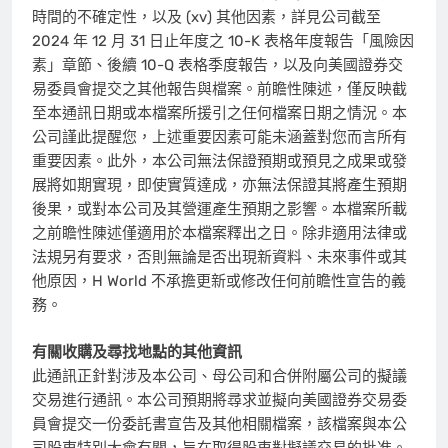
時間的不確定性，以及 (xv) 其他因素，詳見公司截至
2024 年 12 月 31 日止年度之 10-K 表格年度報告「風險因
素」章節、後續 10-Q 表格季度報告，以及向美國證券交
易委員會提交之其他報告與檔案。前瞻性陳述，僅反映截
至本通訊日期或本檔案所援引之任何檔案日期之情況。本
公司謹此提醒您，上述重要因素可能未涵蓋對您而言所有
重要因素。此外，本公司無法保證預期或預見之成果或發
展將如期實現，即使實質達成，亦無法保證其將產生預期
後果，或對本公司及其營運產生預期之影響。本檔案所載
之前瞻性陳述僅適用於本檔案釋出之日。除非適用法律或
法規另有要求，否則無論是否出現新資料、未來事件或其
他原因，H World 不承擔更新或修改任何前瞻性宣告的義
務。
有關收購及尋找地點的其他資訊
此通訊正針對涉及本公司、母公司和合併附屬公司的擬議
交易進行通訊。本公司預期將尋求並擬向美國證券交易委
員會提交一份委託書宣告及其他相關檔案，該檔案與本公
司股東特別大會有關，旨在取得股東對擬議交易的批准。