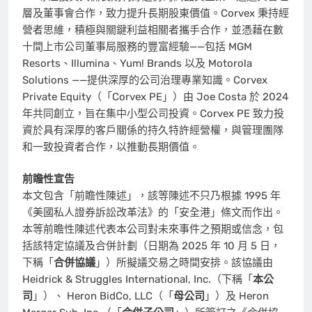
層及董事會合作，致力提升長期股東價值。Corvex 秉持經
營者思維，積極與關鍵利益相關者攜手合作，並憑藉在數
十間上市公司董事局服務的豐富經驗——包括 MGM
Resorts、Illumina、Yum! Brands 以及 Motorola
Solutions ——提供深厚的公司治理專業知識。Corvex
Private Equity（「Corvex PE」）由
Joe Costa
於 2024
年共同創立，旨在集中小型公司投資。Corvex PE 致力投
資於具有深厚的客戶關係的持久特許經營權，與管理團隊
和一致投資者合作，以推動長期價值。
前瞻性宣告
本文包含「前瞻性陳述」，該等陳述不只乃根據 1995 年
《美國私人證券訴訟改革法》的「安全港」條文而作出。
本等前瞻性陳述代表本公司對未來事件之預期或信念，包
括該特定協議及合併計劃（日期為 2025 年 10 月 5 日，
下稱「
合併協議
」）所擬議交易之時間安排。該協議由
Heidrick & Struggles International, Inc.（下稱「
本公
司
」）、 Heron BidCo, LLC（「
母公司
」）及 Heron