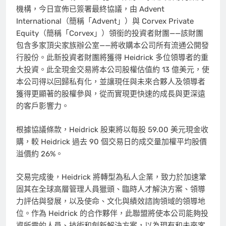
機構，今日宣佈已簽署最終協議，由 Advent
International（簡稱「Advent」）與 Corvex Private
Equity（簡稱「Corvex」）領銜的投資者財團——該財團
包含多家頂尖家族辦公室——將收購本公司所有流通公開發
行股份。此新投資者財團將獲得 Heidrick 多位領導者的重
大投資。此全現金交易將本公司股權估值約 13 億美元，使
本公司得以回歸私有化，並讓現任與未來合夥人及領導者
獲得更顯著的股權參與，從而實現更快速的成長與更深遠
的客戶影響力。
根據協議條款，Heidrick 股東將以每股 59.00 美元現金收
購，較 Heidrick 過去 90 個交易日的成交量加權平均股價
溢價約 26%。
交易完成後，Heidrick 將轉型為私人企業，致力於加速鞏
固其在全球高層管理人員獵頭、臨時人才解決方案、領導
力評估與發展，以及使命、文化與績效諮詢領域的領導地
位。作為 Heidrick 的合作夥伴，此聯盟將使本公司能夠投
資所需的人員、技術和創新解決方案，以為現有和未來客