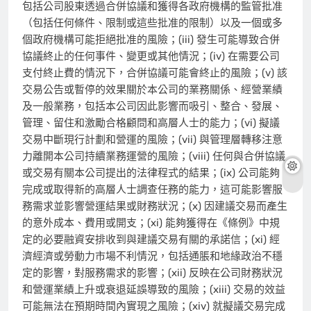
包括公司股東透過合併協議和獲得各政府機構的監管批准
（包括任何條件、限制或這些批准的限制）以及一個或多
個政府機構可能拒絕批准的風險；(iii) 發生可能導致合併
協議終止的任何事件、變更或其他情況；(iv) 在需要公司
支付終止費的情況下，合併協議可能會終止的風險；(v) 該
交易公告或暫停的效果關於本公司的業務關係、經營業績
及一般業務，包括本公司因此影響而吸引、整合、發展、
管理、留住和激勵合格顧問和高層人士的能力；(vi) 擬議
交易中斷現行計劃和營運的風險；(vii) 與管理層轉移注意
力離開本公司持續業務運營的風險；(viii) 任何與合併協議
或交易有關本公司提出的法律程式的結果；(ix) 公司能夠
完成或取得新的高層人士調查任務的能力，這可能影響服
務需求並影響營運結果或財務狀況；(x) 因建議交易而產生
的意外成本、費用或開支；(xi) 能夠獲得在《條例》中規
定的必要融資安排收到與建議交易有關的承諾信；(xi) 經
濟經濟或勞動力市場不利情況，包括通脹和地緣政治不穩
定的影響，對服務需求的影響；(xii) 反映在公司財務狀況
和營運業績上升或衰退延誤導致的風險；(xiii) 交易的效益
可能無法在預期時間內實現之風險；(xiv) 就擬議交易完成