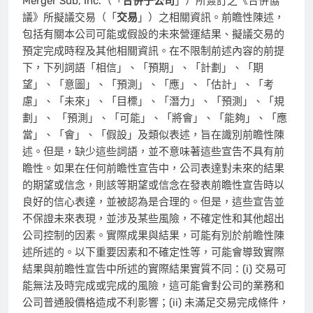
Merger Sub, Inc.（「
合併子公司
」）所簽訂之《合併協
議》所擬議交易（「
交易
」）之相關資訊。前瞻性陳述，
包括有關本公司可能或假設的未來營運結果、擬議交易的
預定完成時程及其他相關資訊。在不限制前述內容的前提
下，下列詞語「相信」、「預期」、「計劃」、「期
望」、「意圖」、「預測」、「應」、「估計」、「考
慮」、「未來」、「目標」、「潛力」、「預測」、「規
劃」、 「預測」、「可能」、「將會」、「能夠」、「應
當」、「會」、「假設」及類似表述，旨在識別前瞻性陳
述。但是，缺少這些詞語，並不意味著這些宣告不具有前
瞻性。如果在任何前瞻性宣告中，公司表達對未來的結果
的期望或信念，則該等期望或信念在發表前瞻性宣告時以
良好的信心表達，並被認為是合理的。但是，這些宣告並
不保證未來表現，並涉及某些風險，不確定性和其他超出
公司控制的因素。實際成果與結果，可能有別於前瞻性陳
述所述的。以下重要因素和不確定性等，可能會導致實際
結果與前瞻性宣告中所述的實際結果實質不同：(i) 交易可
能無法及時完成或完成的風險，這可能會對公司的業務和
公司普通股價格造成不利影響；(ii) 未滿足交易完成條件，