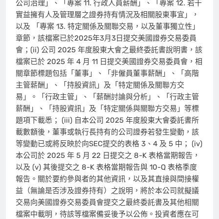
公司治理」、「專案 11. 行政人員薪酬」、「專案 12. 若干
實益擁有人及管理層之證券持有情況及相關股東事宜」，
以及 「專案 13. 特定關係及關聯交易，以及董事獨立性」
章節，該檔案已於2025年3月3日提交美國證券交易委員
會；(ii) 公司 2025 年度股東大會之最終委託書說明書，該
檔案已於 2025 年 4 月 11 日提交美國證券交易委員會，相
關章節標題包括「董事」、「非僱員董事薪酬」、「高階
主管薪酬」、「持股資訊」及「特定關係及關聯方交
易」。「行政主管」、「薪酬討論與分析」、「行政主管
薪酬」、「持股資訊」及「特定關係與關聯方交易」等標
題項下載悉； (iii) 自本公司 2025 年度股東大會委託書所
載數額後，董事或執行長持有的公司證券若發生變動，該
等變動已或將反映於向SEC提交的表格 3、4 及 5 中； (iv)
本公司於 2025 年 5 月 22 日提交之 8-K 表格當期報告，
以及 (v) 其後提交之 8-K 表格當期報告與 10-Q 表格季度
報告。關於要約參與者的其他資訊，以及其直接與間接權
益（無論是否涉及證券持有）之說明，將於本公司就擬議
交易向美國證券交易委員會提交之最終委託書及其他相關
檔案中載明，待該等檔案備妥後予以公佈。投資者應在可