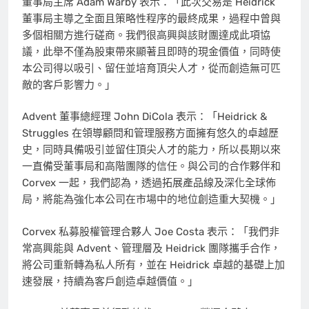
董事局主席
Adam Warby
表示：「此次交易是 Heidrick
董事局主導之全面且策略性程序的最終成果，過程中曾與
多個相關方進行磋商。我們很高興與該財團達成此項協
議，此舉不僅為股東帶來顯著且即時的現金價值，同時使
本公司得以吸引、留任並培育頂尖人才，從而創造無可匹
敵的客戶影響力。」
Advent 董事總經理
John DiCola
表示：「Heidrick &
Struggles 在領導顧問和管理服務方面擁有悠久的卓越歷
史，同時具備吸引並留住頂尖人才的能力，所以長期以來
一直備受董事局和高階團隊的信任。與公司的合作夥伴和
Corvex 一起，我們認為，透過拓展產品線及深化全球佈
局，將能為強化本公司在市場中的地位創造重大契機。」
Corvex 私募股權管理合夥人
Joe Costa
表示：「我們非
常高興能與 Advent、管理層及 Heidrick 團隊攜手合作，
將公司重新轉為私人所有，並在 Heidrick 卓越的基礎上加
速發展，持續為客戶創造卓越價值。」