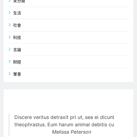
未分類
生活
社會
科技
言論
財經
軍事
Discere veritus detraxit pri ut, sea ei dicunt
theophrastus. Eum harum animal debitis cu
Melissa Peterson