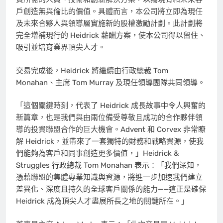
戶創造無與倫比的價值。具體而言，本公司將立即為現任
及未來合夥人與領導層實施新的股權激勵計劃。此計劃將
完全增補現行的 Heidrick 薪酬方案，使本公司得以留住、
吸引並培育業界頂尖人才。
交易完成後，Heidrick 將繼續由行政總裁 Tom
Monahan、主席
Tom Murray
及現任領導團隊共同領導。
「這個關鍵時刻，代表了 Heidrick 成長故事中令人興奮的
新篇章，也是我們與由兩位備受尊敬且成功的合作夥伴領
導的投資聯盟合作的巨大機會。Advent 和 Corvex 非常瞭
解 Heidrick，並帶來了一套獨特的財務和戰略資源，使我
們能夠為客戶和同事創造更多價值，」Heidrick &
Struggles 行政總裁
Tom Monahan
表示：「我們深知，
憑藉聯盟的集體專業知識與資源，將進一步加速我們建立
差異化、深度且持久的全球客戶關係的能力——這正是確保
Heidrick 成為頂尖人才盡展所長之地的關鍵所在。」