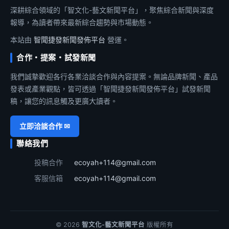
深耕綜合領域的「智文化-藝文新聞平台」，聚焦綜合新聞與深度
報導，為讀者帶來最新綜合趨勢與市場動態。
本站由
智聞捷發新聞發佈平台
營運。
合作・提案・試發新聞
我們誠摯歡迎各行各業洽談合作與內容提案。無論品牌新聞、產品
發表或產業觀點，皆可透過「智聞捷發新聞發佈平台」試發新聞
稿，讓您的訊息觸及更廣大讀者。
立即洽談合作 ✉
聯絡我們
投稿合作
ecoyah+114@gmail.com
客服信箱
ecoyah+114@gmail.com
© 2026
智文化-藝文新聞平台
版權所有