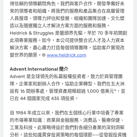
得信賴的領導顧問角色，我們與客戶合作，開發準備好未
來的領導者和組織，將我們的服務和產品集合在高層管理
人員搜尋、領導力評估和發展、組織和團隊加速、文化塑
造以及隨選獨立人才解決方案方面的服務和服務。
Heidrick & Struggles 是獵頭界先驅，早於 70 多年前開創
此項專業服務。如今，本公司提供整合式人才及人力資本
解決方案，盡心盡力打造每個領導團隊，協助客戶實現改
變世界的願景。®
www.heidrick.com
Advent International 簡介
Advent 是全球領先的私募股權投資者，致力於與管理團
隊，企業家和創辦人合作，協助企業轉型。我們在五大洲
設有 16 間辦事處，管理資產規模超過 1,000 億美元*，並
已在 44 個國家完成 435 項投資。
自 1984 年成立以來，我們在五個核心行業中培養了專業
的市場專業知識：商業與金融服務、消費品、醫療保健、
工業及科技。此策略得益於我們對各細分產業的深刻洞察
分析，這些知識貫穿投資策略的每個環節——從發掘投資機