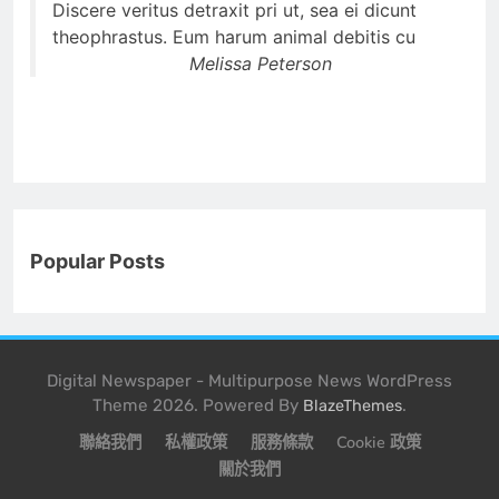
Discere veritus detraxit pri ut, sea ei dicunt
theophrastus. Eum harum animal debitis cu
Melissa Peterson
Popular Posts
Digital Newspaper - Multipurpose News WordPress
Theme 2026. Powered By
.
BlazeThemes
聯絡我們
私權政策
服務條款
Cookie 政策
關於我們