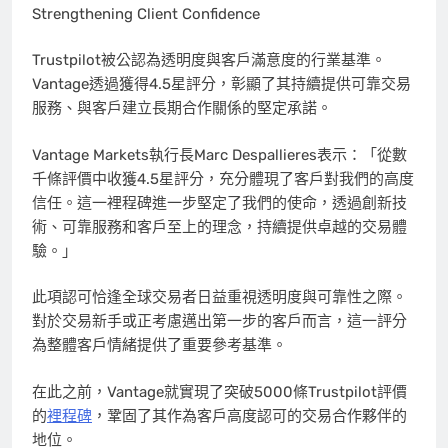
Strengthening Client Confidence
Trustpilot被公認為透明度與客戶滿意度的行業
基準
。
Vantage透過獲得4.5星評分，彰顯了其持續提供可靠交易
服務、與客戶建立長期合作
關係
的堅定承諾。
Vantage Markets執行長Marc Despallieres表示：「從數
千條評價中收獲4.5星評分，充分體現了客戶對我們的高度
信任。這一裡程碑進一步堅定了我們的使命，
透過
創新技
術、可靠服務和客戶至上的理念，持續提供卓越的交易體
驗。」
此項認可恰逢全球交易者日益重視透明度與可靠性之際。
對於交易新手或正考慮邁出第一步的客戶而言，這一評分
為整體客戶情緒提供了重要參考
基準
。
在此之前，Vantage就實現了突破5000條Trustpilot評價
的
裡程碑
，鞏固了其作為客戶高度認可的交易合作
夥伴
的
地位。