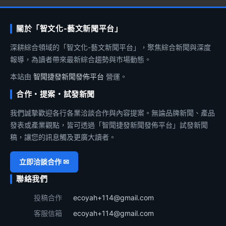
關於「智文化-藝文新聞平台」
深耕綜合領域的「智文化-藝文新聞平台」，聚焦綜合新聞與深度
報導，為讀者帶來最新綜合趨勢與市場動態。
本站由
智聞捷發新聞發佈平台
營運。
合作・提案・試發新聞
我們誠摯歡迎各行各業洽談合作與內容提案。無論品牌新聞、產品
發表或產業觀點，皆可透過「智聞捷發新聞發佈平台」試發新聞
稿，讓您的訊息觸及更廣大讀者。
立即洽談合作 ✉
聯絡我們
投稿合作
ecoyah+114@gmail.com
客服信箱
ecoyah+114@gmail.com