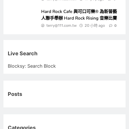
Hard Rock Cafe 與可口可樂® 為新晉藝
人聯手舉辦 Hard Rock Rising 音樂比賽
terry@111.com.tw
20 小時 ago
0
Live Search
Blocksy: Search Block
Posts
Categories