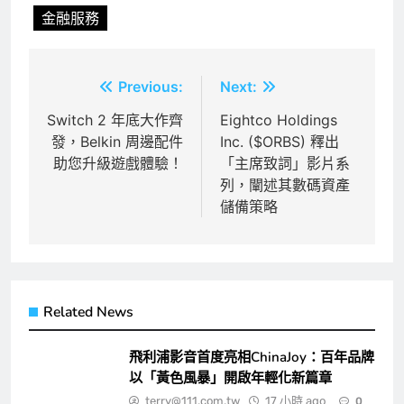
金融服務
文
Previous:
Next:
章
Switch 2 年底大作齊
Eightco Holdings
發，Belkin 周邊配件
Inc. ($ORBS) 釋出
導
助您升級遊戲體驗！
「主席致詞」影片系
覽
列，闡述其數碼資產
儲備策略
Related News
飛利浦影音首度亮相ChinaJoy：百年品牌
以「黃色風暴」開啟年輕化新篇章
terry@111.com.tw
17 小時 ago
0