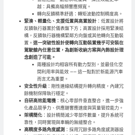
越：具備高幅頻響應頻寬。
轉向反饋精準舒適：轉矩波動控制精度高。
緊湊、輕量化、支援低置與高置設計
：低置設計將
反饋執行器置於儀表盤下方；高置設計採用緊湊結
構，反饋執行器機構緊鄰方向盤或其他轉向互動裝
置。
這一突破性設計使轉向互動裝置幾乎可安裝在
駕駛艙內任意位置，為創新收納方案與內飾設計理
念創造了可能。
兩種設計均相容所有動力型別，並最佳化空
間利用率與能效 —— 這一點對於新能源汽車
而言尤為重要。
安全性升級
：剛性連線結構提升轉向精度，內建冗
餘機制保障執行穩定。
自研高效能電機
：核心零部件垂直整合，進一步強
化產品競爭力、供應鏈響應速度與質量管控能力。
架構簡化
：設計精簡減少零部件數量，提升系統可
靠性，同時實現與車輛的無縫整合。
高精度多路角度感測
：採用冗餘多路角度感測器設