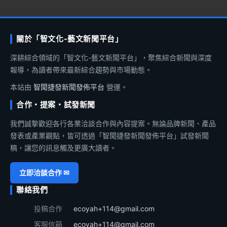
關於「智文化-藝文新聞平台」
深耕綜合領域的「智文化-藝文新聞平台」，聚焦綜合新聞與深度
報導，為讀者帶來最新綜合趨勢與市場動態。
本站由
智聞捷發新聞發佈平台
營運。
合作・提案・試發新聞
我們誠摯歡迎各行各業洽談合作與內容提案。無論品牌新聞、產品
發表或產業觀點，皆可透過「智聞捷發新聞發佈平台」試發新聞
稿，讓您的訊息觸及更廣大讀者。
立即洽談合作 ✉
聯絡我們
投稿合作
ecoyah+114@gmail.com
客服信箱
ecoyah+114@gmail.com