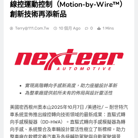
線控運動控制（Motion-by-Wire™）
創新技術再添新品
Terry@111.com.tw
10 個月 Ago
0
1 Mins
實現高階轉向手感新高度，助力座艙設計革新
為整車廠
提供前所未有的佈局與設計靈活性
美國密西根州奧本山
2025年10月7日
/美通社/ — 耐世特汽
車系統宣佈推出線控轉向技術領域的最新成果：直驅式轉
向手感模擬器（DD-HWA）。直驅式轉向手感模擬器為轉
向手感、系統整合及車輛設計靈活性樹立了新標桿，助力
整車廠在軟體定義汽車及各級輔助駕駛與自動駕駛場景