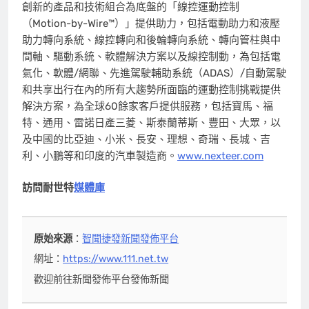
創新的產品和技術組合為底盤的「線控運動控制
（Motion-by-Wire™）」提供助力，包括電動助力和液壓
助力轉向系統、線控轉向和後輪轉向系統、轉向管柱與中
間軸、驅動系統、軟體解決方案以及線控制動，為包括電
氣化、軟體/網聯、先進駕駛輔助系統（ADAS）/自動駕駛
和共享出行在內的所有大趨勢所面臨的運動控制挑戰提供
解決方案，為全球60餘家客戶提供服務，包括寶馬、福
特、通用、雷諾日產三菱、斯泰蘭蒂斯、豐田、大眾，以
及中國的比亞迪、小米、長安、理想、奇瑞、長城、吉
利、小鵬等和印度的汽車製造商。
www.nexteer.com
訪問耐世特
媒體庫
原始來源
：
智聞捷發新聞發佈平台
網址：
https://www.111.net.tw
歡迎前往新聞發佈平台發佈新聞