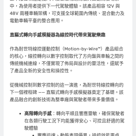
中，為使用者提供下一代駕駛體驗。該產品相容 12V 與
48V 兩種車輛架構，可支援全球範圍內傳統、混合動力及
電動車輛平臺的整合應用。
直驅式轉向手感模擬器為線控時代帶來駕駛樂趣
作為耐世特線控運動控制（Motion-by-Wire™）產品組合
的核心，線控轉向以數字控制取代了方向盤與車輪之間的
傳統機械連線，不僅實現了佈局與設計的靈活性，還賦予
了產品全新的安全性和操控性。
從機械控制到數字控制的這一演進，為耐世特線控轉向的
下一個裡程碑 —— 直驅式轉向手感模擬器奠定了基礎。該
產品融合的創新技術為整車廠與駕駛者帶來多重價值。
高階轉向手感
：轉向平順且響應靈敏，確保駕駛者
在各類行駛工況下均能獲得安心、可控且舒適的駕
駛體驗
響應迅速、動態表現優異，操控效能更卓