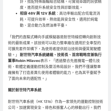
計，搭配特殊齒輪組合結構，可實現卓越的訊號精
度，進而提升系統安全性與診斷效能。
相容
48V 與 12V 系統
：高功率輸出配合低電流消
耗，可提升效率、熱效能與安全性，適用於純電
動、混合動力及燃油車平臺。
「我們的直驅式轉向手感模擬器是耐世特線控轉向創新技
術的最新成果。該技術可以助力整車廠在適用於全車型的
可擴充套件架構下，為使用者提供前沿技術與優質駕駛體
驗。」
耐世特汽車系統總裁、技術長、首席戰略官兼執行
董事
Robin Milavec
表示，「透過整合先進機電一體化技
術、軟體定義運動控制及靈活佈局設計，我們不僅讓整車
廠擁有了打造差異化使用者體驗的能力，也為其平臺賦予
了面向未來的適配性。」
關於耐世特汽車系統
耐世特汽車系統（HK 1316）作為一家領先的運動控制技術
公司，加速實現安全、綠色和振奮人心的移動出行。我們