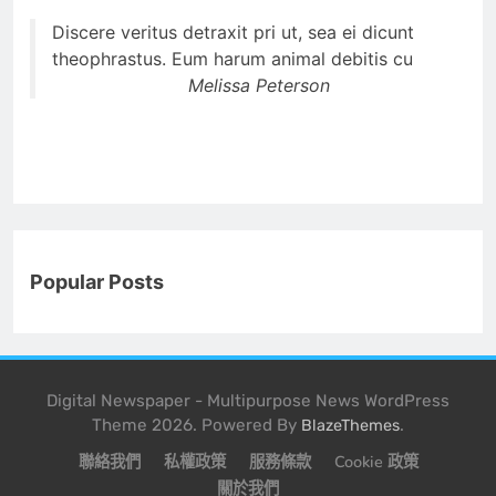
Discere veritus detraxit pri ut, sea ei dicunt
theophrastus. Eum harum animal debitis cu
Melissa Peterson
Popular Posts
Digital Newspaper - Multipurpose News WordPress
Theme 2026. Powered By
.
BlazeThemes
聯絡我們
私權政策
服務條款
Cookie 政策
關於我們