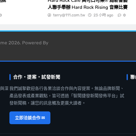
品牌
Hard Rock Cafe 與可口可樂® 為新晉藝
人聯手舉辦 Hard Rock Rising 音樂比賽
terry@111.com.tw
23 小時 ago
0
0
heme 2026. Powered By
合作・提案・試發新聞
聯
聞與深
我們誠摯歡迎各行各業洽談合作與內容提案。無論品牌新聞、
產品發表或產業觀點，皆可透過「智聞捷發新聞發佈平台」試
發新聞稿，讓您的訊息觸及更廣大讀者。
立即洽談合作 ✉