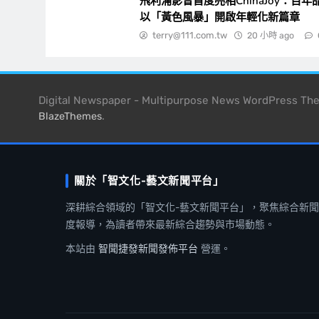
飛利浦影音首度亮相ChinaJoy：百年
以「黃色風暴」開啟年輕化新篇章
terry@111.com.tw
20 小時 ago
Digital Newspaper - Multipurpose News WordPress T
.
BlazeThemes
關於「智文化-藝文新聞平台」
深耕綜合領域的「智文化-藝文新聞平台」，聚焦綜合新
度報導，為讀者帶來最新綜合趨勢與市場動態。
本站由
智聞捷發新聞發佈平台
營運。