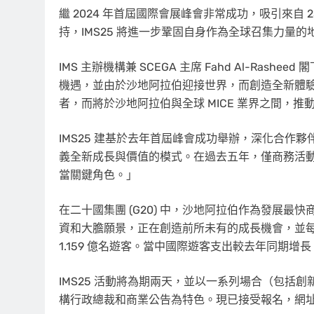
繼 2024 年首屆國際會展峰會非常成功，吸引來自 25
持，IMS25 將進一步鞏固自身作為全球召集力量的
IMS 主辦機構兼 SCEGA 主席
Fahd Al-Rasheed
閣
機遇，並由於沙地阿拉伯迎接世界，而創造全新體驗、
者，而將於沙地阿拉伯與全球 MICE 業界之間，
IMS25 建基於去年首屆峰會成功舉辦，深化合作
義全新成長與價值的模式。在過去五年，僅商務活動
當關鍵角色。」
在二十國集團 (G20) 中，沙地阿拉伯作為發展
資和大膽願景，正在創造前所未有的成長機會，並每年舉辦
1.159 億名遊客。當中國際遊客支出較去年同期增長 
IMS25 活動將為期兩天，並以一系列場合（包括創
構行政總裁和商業公告為特色。現已接受報名，網