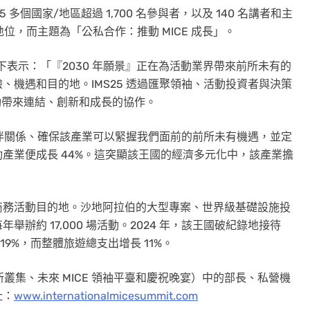
 多個國家/地區超過 1,700 名參與者，以及 140 名講者和主
地位，而主題為「公私合作：推動 MICE 成長」。
下表示：「『2030 年願景』正在為活動業界帶來前所未有的
機遇和目的地。IMS25 透過匯聚領袖、活動投資者與決策
推動帶來連結、創新和成長的協作。
夥伴關係、確保該產業可以緊握我們面前的前所未有機遇，並定
產業便成長 44%。這突顯該王國的經濟多元化中，該產業擔
最快商務活動目的地。沙地阿拉伯的大型專案、世界級基礎設施投
約 17,000 場活動。2024 年，該王國破紀錄地接待
19%，而整體旅遊總支出增長 11%。
新叢集、未來 MICE 領袖平臺和慶祝晚宴）中的部長、私營機
址：
www.internationalmicesummit.com