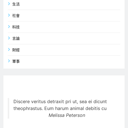
生活
社會
科技
言論
財經
軍事
Discere veritus detraxit pri ut, sea ei dicunt
theophrastus. Eum harum animal debitis cu
Melissa Peterson