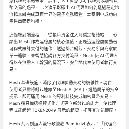
慧代理商業的未來，展示了人工智慧 (AI) 代理完成加密貨
幣交易的過程。此次演示彰顯出 AI 代理如何能透過穩定幣
流暢無縫完成真實世界的電子商務購物，本案例中成功向
零售商購得狗糧。
這條端對端流程 —— 從帳戶資金注入到穩定幣結帳 —— 彰
顯出 Mesh 作為連線層的核心價值，正是這連線層驅動著
可程式設計支付的運作。透過整合錢包、交易所與商家於
單一體驗，並智慧協調各方支付流程，Mesh 使 AI 代理人
得以在無需人工幹預的情況下，安全地代表使用者執行交
易。
Mesh 基礎設施，消除了代理驅動交易的複雜性。現在，
使用者只需將錢包連線至Mesh AI (MAI)，透過簡單的指令
提示，即可運用 Mesh 的專利科技完成加密貨幣交易。
Mesh 還具備透過程式化方式建立新錢包的能力，使代理
程式能超越 TOKEN2049 展示的範疇，拓展其功能範圍。
Mesh 共同創辦人兼行政總裁 Bam Azizi 表示：「代理商