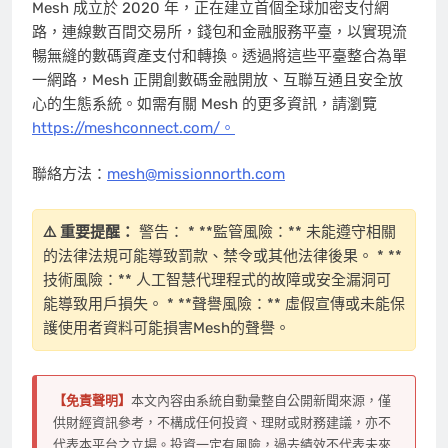
Mesh 成立於 2020 年，正在建立首個全球加密支付網
路，連線數百間交易所，錢包和金融服務平臺，以實現流
暢無縫的數碼資產支付和轉換。透過將這些平臺整合為單
一網路，Mesh 正開創數碼金融開放、互聯互通且安全放
心的生態系統。如需有關 Mesh 的更多資訊，請瀏覽
https://meshconnect.com/。
聯絡方法：
mesh@missionnorth.com
⚠️ 重要提醒：
警告： * **監管風險：** 未能遵守相關
的法律法規可能導致罰款、禁令或其他法律後果。 * **
技術風險：** 人工智慧代理程式的故障或安全漏洞可
能導致用戶損失。 * **聲譽風險：** 虛假宣傳或未能保
護使用者資料可能損害Mesh的聲譽。
【免責聲明】
本文內容由系統自動彙整自公開新聞來源，僅
供財經資訊參考，不構成任何投資、理財或財務建議，亦不
代表本平台之立場。投資一定有風險，過去績效不代表未來