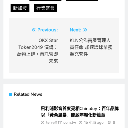
新加坡
行業盛會
文
Previous:
Next:
章
OKX Star
KLN公佈高層管理人
Token2049 演講：
員任命 加速環球業務
導
萬物上鏈，自託管即
擴充套件
覽
未來
Related News
飛利浦影音首度亮相ChinaJoy：百年品牌
以「黃色風暴」開啟年輕化新篇章
terry@111.com.tw
16 小時 ago
0