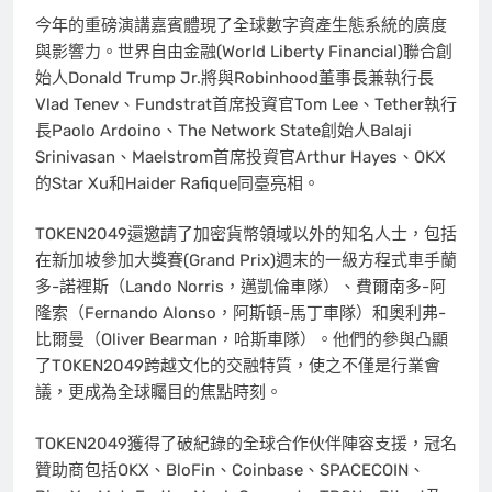
今年的重磅演講嘉賓體現了全球數字資產生態系統的廣度
與影響力。世界自由金融(World Liberty Financial)聯合創
始人Donald Trump Jr.將與Robinhood董事長兼執行長
Vlad Tenev、Fundstrat首席投資官Tom Lee、Tether執行
長Paolo Ardoino、The Network State創始人Balaji
Srinivasan、Maelstrom首席投資官Arthur Hayes、OKX
的Star Xu和Haider Rafique同臺亮相。
TOKEN2049還邀請了加密貨幣領域以外的知名人士，包括
在新加坡參加大獎賽(Grand Prix)週末的一級方程式車手蘭
多-諾裡斯（Lando Norris，邁凱倫車隊）、費爾南多-阿
隆索（Fernando Alonso，阿斯頓-馬丁車隊）和奧利弗-
比爾曼（Oliver Bearman，哈斯車隊）。他們的參與凸顯
了TOKEN2049跨越文化的交融特質，使之不僅是行業會
議，更成為全球矚目的焦點時刻。
TOKEN2049獲得了破紀錄的全球合作伙伴陣容支援，冠名
贊助商包括OKX、BloFin、Coinbase、SPACECOIN、