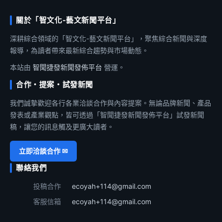
關於「智文化-藝文新聞平台」
深耕綜合領域的「智文化-藝文新聞平台」，聚焦綜合新聞與深度
報導，為讀者帶來最新綜合趨勢與市場動態。
本站由
智聞捷發新聞發佈平台
營運。
合作・提案・試發新聞
我們誠摯歡迎各行各業洽談合作與內容提案。無論品牌新聞、產品
發表或產業觀點，皆可透過「智聞捷發新聞發佈平台」試發新聞
稿，讓您的訊息觸及更廣大讀者。
立即洽談合作 ✉
聯絡我們
投稿合作
ecoyah+114@gmail.com
客服信箱
ecoyah+114@gmail.com