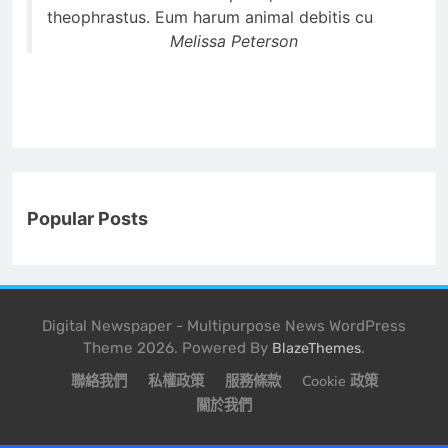
theophrastus. Eum harum animal debitis cu
Melissa Peterson
Popular Posts
Digital Newspaper - Multipurpose News WordPress
Theme 2026. Powered By
.
BlazeThemes
聯絡我們
私權政策
服務條款
Cookie 政策
關於我們