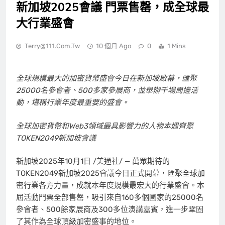
新加坡2025會議 門票售罄，成全球最
大行業盛會
Terry@111.com.tw
10 個月 Ago
0
1 Mins
全球規模最大的加密貨幣盛會今日在新加坡啟幕，匯聚
25000
名參會者、
500
多家參展商，並舉辦千場周邊活
動，堪稱行業年度最重要的盛會。
全球加密貨幣和
Web3
領域最具影響力的人物本週齊聚
TOKEN2049
新加坡會議
新加坡
2025年10月1日
/美通社/ — 萬眾期待的
TOKEN2049新加坡2025會議今日正式開幕，匯聚全球加
密行業各方力量，成就本年度規模最宏大的行業盛會。本
屆活動門票全部售罄，吸引來自160多個國家的25000名
參會者、500餘家展商及300多位演講嘉賓，進一步鞏固
了其作為全球頂級加密盛事的地位。