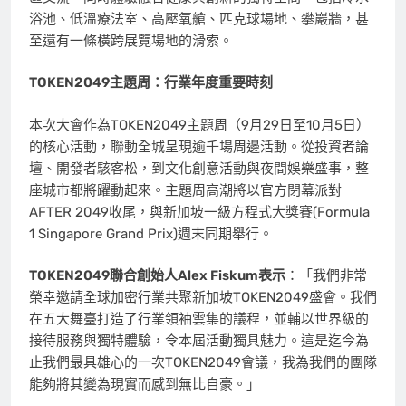
浴池、低溫療法室、高壓氧艙、匹克球場地、攀巖牆，甚
至還有一條橫跨展覽場地的滑索。
TOKEN2049
主題周：行業年度重要時刻
本次大會作為TOKEN2049主題周（9月29日至10月5日）
的核心活動，聯動全城呈現逾千場周邊活動。從投資者論
壇、開發者駭客松，到文化創意活動與夜間娛樂盛事，整
座城市都將躍動起來。主題周高潮將以官方閉幕派對
AFTER 2049收尾，與新加坡一級方程式大獎賽(Formula
1 Singapore Grand Prix)週末同期舉行。
TOKEN2049
聯合創始人
Alex Fiskum
表示
：「我們非常
榮幸邀請全球加密行業共聚新加坡TOKEN2049盛會。我們
在五大舞臺打造了行業領袖雲集的議程，並輔以世界級的
接待服務與獨特體驗，令本屆活動獨具魅力。這是迄今為
止我們最具雄心的一次TOKEN2049會議，我為我們的團隊
能夠將其變為現實而感到無比自豪。」