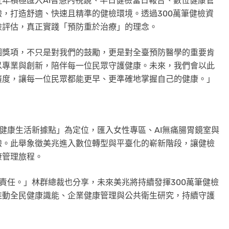
年積極匯入AI智慧內視鏡、半日健檢當日報告、數位健康管
，打造舒適、快速且精準的健檢環境。透過300萬筆健檢資
險評估，真正實踐「預防重於治療」的理念。
個獎項，不只是對我們的鼓勵，更是對全臺預防醫學的重要肯
以專業與創新，陪伴每一位民眾守護健康。未來，我們會以此
廣度，讓每一位民眾都能更早、更準確地掌握自己的健康。」
健康生活新據點」為定位，匯入女性專區、AI無痛腸胃鏡室與
驗。此舉象徵美兆進入數位轉型與平臺化的嶄新階段，讓健檢
康管理旅程。
是責任。」林群總裁也分享，未來美兆將持續發揮300萬筆健檢
推動全民健康識能、企業健康管理與公共衛生研究，持續守護