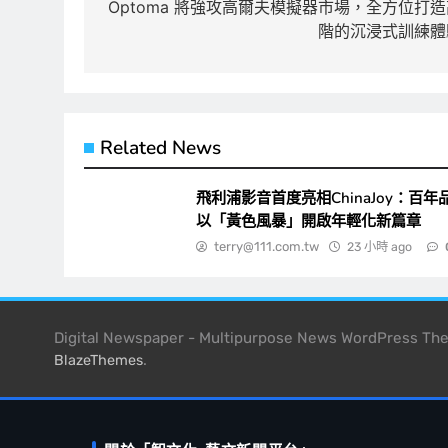
章
Optoma 將強攻高爾夫模擬器市場，全方位打造
階的沉浸式訓練體
導
覽
Related News
飛利浦影音首度亮相ChinaJoy：百年
以「黃色風暴」開啟年輕化新篇章
terry@111.com.tw
23 小時 ago
Digital Newspaper - Multipurpose News WordPress T
.
BlazeThemes