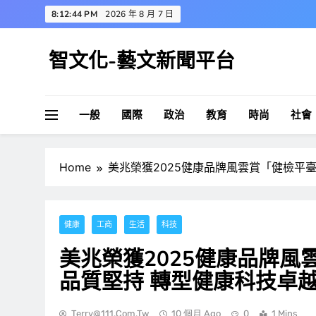
Skip
8:12:45 PM
2026 年 8 月 7 日
to
content
智文化-藝文新聞平台
一般
國際
政治
教育
時尚
社會
Home
美兆榮獲2025健康品牌風雲賞「健檢平
健康
工商
生活
科技
美兆榮獲2025健康品牌風
品質堅持 轉型健康科技卓
Terry@111.com.tw
10 個月 Ago
0
1 Mins