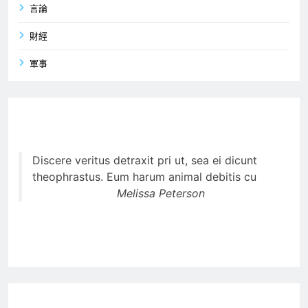
言論
財經
軍事
Discere veritus detraxit pri ut, sea ei dicunt
theophrastus. Eum harum animal debitis cu
Melissa Peterson