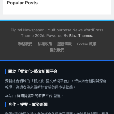
Popular Posts
Digital Newspaper - Multipurpose News WordPress
Theme 2026. Powered By
.
BlazeThemes
聯絡我們
私權政策
服務條款
Cookie 政策
關於我們
關於「智文化-藝文新聞平台」
深耕綜合領域的「智文化-藝文新聞平台」，聚焦綜合新聞與深度
報導，為讀者帶來最新綜合趨勢與市場動態。
本站由
智聞捷發新聞發佈平台
營運。
合作・提案・試發新聞
我們誠摯歡迎各行各業洽談合作與內容提案。無論品牌新聞、產品