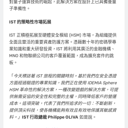
對量子運算技術的崛起，此解決方案在設計上已具備後量
子準備性。
IST 的策略性市場拓展
IST 正積極拓展至硬體安全模組 (HSM) 市場，為組織提供
全面且靈活的重要資產防護方案。憑藉數十年的密碼學專
業知識和重大研發投資，IST 將利用其廣泛的金融機構、
MNO 和物聯網公司的客戶覆蓋範圍，成為擴充套件的跳
板。
「
今天標誌著 IST 旅程的關鍵時刻。基於我們在安全憑證
方面經過驗證的專業知識，我們正在使用 IDEMIA Sphere
HSM 革命性的解決方案，一種改變遊戲的解決方案，可提
供無需妥協的安全性和完整的主權，同時降低客戶的營運
成本。這項突破，代表了我們所追求的一切：不斷創新，
提供頂尖科技，使各機構能夠有效且有效地保護其敏感資
料。」
IST 行政總裁 Philippe OLIVA
如是說。