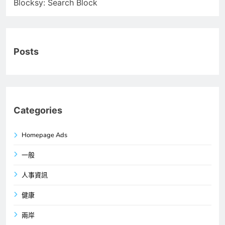
Blocksy: Search Block
Posts
Categories
Homepage Ads
一般
人事資訊
健康
兩岸