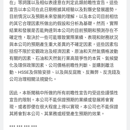
在」等詞匯以及相似表達意在判定此類前瞻性宣告。這些
宣告以本公司在此日期根據其經驗以及對曆史發展趨勢，
目前情況以及預期未來發展的理解，以及本公司目前相信
的其它合理因素所做出的假設和分析為基礎。然而，實際
結果和發展是否能夠達到本公司的目前預期和預測存在不
確定性，取決於一些可能導致實際業績、表現和財務狀況
與本公司的預期產生重大差異的不確定因素，這些因素包
括但不限於宏觀政治及經濟因素、原油和天然氣價格波動
有關的因素、石油和天然氣行業高競爭性的本質、氣候變
化及環保政策因素、公司價格前瞻性判斷、並購剝離活
動、HSSE及保險安排、以及與反腐敗、反舞弊、反洗錢及
公司治理相關法規變化。
因此，本新聞稿中所做的所有前瞻性宣告均受這些謹慎性
宣告的限制。本公司不能保證預期的業績或發展將會實
現，或者即便在很大程度上得以實現，本公司也不能保證
其將會對本公司、其業務或經營產生預期的效果。
*** *** *** ***