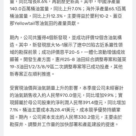
量，同比增長8.6%，再創歷史新高。其中，中國淨產量
140.0百萬桶油當量，同比上升7.0%；海外淨產量65.1百萬
桶油當量，同比上升12.3%，主要得益於墾利10-2、蓋亞
那Yellowtail等油氣田的產量貢獻。
期內，公司共獲得4個新發現，並成功評價12個含油氣構
造。其中，新發現旅大16-1展示了遼中凹陷古近系巖性領
域的勘探前景；成功評價恩平20-5，一體化滾動增儲成效
顯著。開發生產方面，惠州25-8 油田綜合調整專案和蓬萊
19-3油田1/2/3/8/9區二次調整專案等已成功投產，其他
新專案正在順利推進。
受實現油價與油氣銷量上升的影響，本季度公司未經審計
的油氣銷售收入約人民幣970.0億元，同比增加9.9%；實
現歸屬於母公司股東的淨利潤人民幣391.4億元，同比增加
7.1%。桶油主要成本為28.41美元，成本競爭優勢持續鞏
固。期內，公司資本支出約人民幣330.2億元，主要由於
勘探井、調整井工作量的加快部署和產能建設的提速。