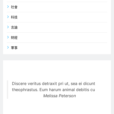
社會
科技
言論
財經
軍事
Discere veritus detraxit pri ut, sea ei dicunt
theophrastus. Eum harum animal debitis cu
Melissa Peterson