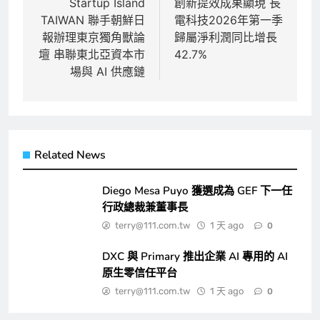
章
Startup Island
創新提效成果顯現 長
TAIWAN 聯手朝鮮日
電科技2026年第一季
導
報辦理東京獨角獸論
歸屬淨利潤同比增長
覽
壇 串聯東北亞資本市
42.7%
場與 AI 供應鏈
Related News
Diego Mesa Puyo 獲選成為 GEF 下一任
行政總裁兼董事長
terry@111.com.tw
1 天 ago
0
DXC 與 Primary 推出企業 AI 專用的 AI
原生零信任平台
terry@111.com.tw
1 天 ago
0