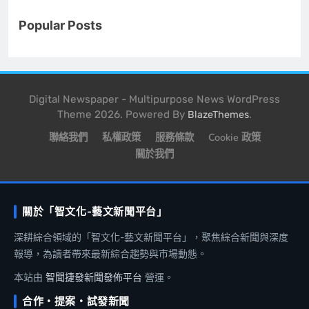
Popular Posts
Digital Newspaper - Multipurpose News WordPress
Theme 2026. Powered By
.
BlazeThemes
聯絡我們
私權政策
服務條款
Cookie 政策
關於我們
關於「智文化-藝文新聞平台」
深耕綜合領域的「智文化-藝文新聞平台」，聚焦綜合新聞與深度
報導，為讀者帶來最新綜合趨勢與市場動態。
本站由
智聞捷發新聞發佈平台
營運。
合作・提案・試發新聞