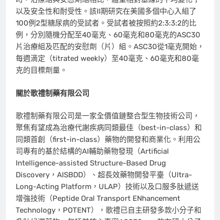
以及安全性和耐受性。該II期研究在美國多個中心入組了
100例2型糖尿病的受試者。受試者被按照約2:3:3:2的比
例，分別隨機分配至40毫克、60毫克和80毫克的ASC30
片治療組及匹配的安慰劑（片）組。ASC30從1毫克開始，
每週滴定（titrated weekly）至40毫克、60毫克和80毫
克的目標劑量。
關於歌禮制藥有限公司
歌禮制藥有限公司是一家全價值鏈整合型生物技術公司，
聚焦有望成為治療代謝疾病同類最佳（best-in-class）和
同類首創（first-in-class）藥物的開發和商業化。利用公
司專有的基於結構的AI輔助藥物發現（Artificial
Intelligence-assisted Structure-Based Drug
Discovery，AISBDD）、超長效藥物開發平臺（Ultra-
Long-Acting Platform，ULAP）技術以及口服多肽遞送
增強技術（Peptide Oral Transport ENhancement
Technology，POTENT），歌禮已自主研發多款小分子和