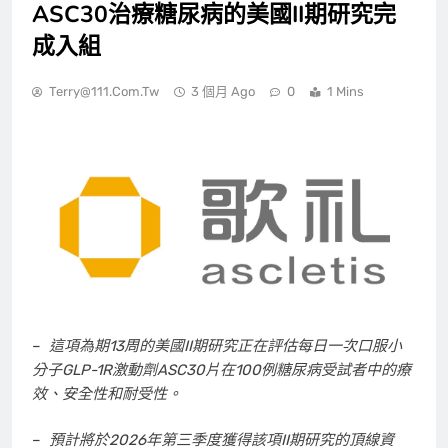
ASC30治療糖尿病的美國II期研究完
成入組
Terry@111.com.tw
3 個月 Ago
0
1 Mins
–
這項為期
13
周的美國
II
期研究正在評估每日一次口服小
分子
GLP-1R
激動劑
ASC30
片在
100
例糖尿病受試者中的療
效、安全性和耐受性。
–
預計將於
2026
年第三季度獲得該項
II
期研究的頂線資