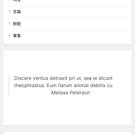
言論
財經
軍事
Discere veritus detraxit pri ut, sea ei dicunt
theophrastus. Eum harum animal debitis cu
Melissa Peterson