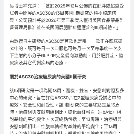
吳博士補充道：「基於2025年12月公佈的在肥胖或超重受
試者中開展的ASC30的13周美國II期研究的積極臨床結
果，公司預計將於2026年第三季度末獲得美國食品藥品監
督管理局批准並在美國開展肥胖症適應症的III期試驗。」
由歌禮自主研發的ASC30是首款也是唯一一款正在臨床研
究中的、既可每日一次口服也可每月一次至每季度一次皮
下注射的小分子GLP-1R完全偏向激動劑，用於肥胖症、糖
尿病及其它代謝疾病的治療。
關於
ASC30
治療糖尿病的美國
II
期研究
該II期研究是一項為期13周、隨機、雙盲、安慰劑對照及多
中心的研究，旨在評估ASC30片在2型糖尿病受試者中的
療效、安全性和耐受性。該II期研究的主要終點是至13周
時，治療組與安慰劑組相比，糖化血紅蛋白（HbA1c）相
對基線的平均變化。次要終點包括：至13周時，治療組與
安慰劑組相比，空腹血糖相對基線的平均變化；至13周
時，治療組與安慰劑組相比，體重相對基線的平均變化；