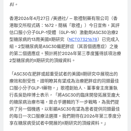
料。
香港
2026年4月27日
/美通社/ — 歌禮制藥有限公司（香
港聯交所程式碼：1672，簡稱「歌禮」）今日宣佈，其評
估口服小分子GLP-1受體（GLP-1R）激動劑ASC30治療2
型糖尿病的13周美國II期研究（
NCT07321678
）已完成入
組。2型糖尿病是ASC30繼肥胖症（其首個適應症）之後
的第二個適應症。預計將於2026年第三季度獲得該項治療
2型糖尿病的II期研究的頂線資料。
「ASC30在肥胖或超重受試者的美國II期研究中展現出的
療效和耐受性，證明瞭其有望成為治療肥胖症的同類最佳
口服小分子GLP-1藥物，」歌禮創始人、董事會主席兼執
行長吳勁梓博士表示，「將ASC30的臨床開發拓展至龐大
的糖尿病治療市場，是合乎邏輯的下一步戰略，為我們提
供了另一個機遇，以彰顯ASC30有望為患者提供同類最佳
的每日一次口服療法選擇。我們期待在2026年第三季度分
享在糖尿病受試者中開展的II期研究的頂線資料。」