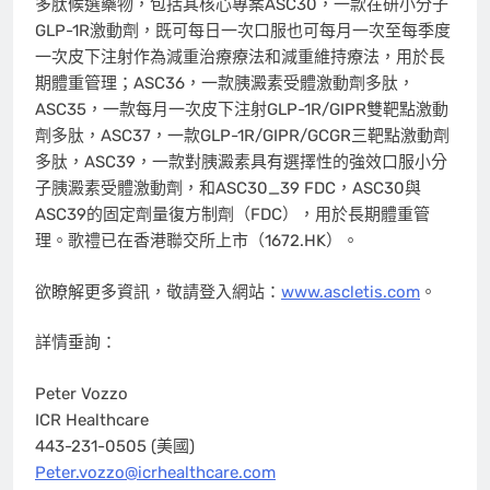
多肽候選藥物，包括其核心專案ASC30，一款在研小分子
GLP-1R激動劑，既可每日一次口服也可每月一次至每季度
一次皮下注射作為減重治療療法和減重維持療法，用於長
期體重管理；ASC36，一款胰澱素受體激動劑多肽，
ASC35，一款每月一次皮下注射GLP-1R/GIPR雙靶點激動
劑多肽，ASC37，一款GLP-1R/GIPR/GCGR三靶點激動劑
多肽，ASC39，一款對胰澱素具有選擇性的強效口服小分
子胰澱素受體激動劑，和ASC30_39 FDC，ASC30與
ASC39的固定劑量復方制劑（FDC），用於長期體重管
理。歌禮已在香港聯交所上市（1672.HK）。
欲瞭解更多資訊，敬請登入網站：
www.ascletis.com
。
詳情垂詢：
Peter Vozzo
ICR Healthcare
443-231-0505 (美國)
Peter.vozzo@icrhealthcare.com