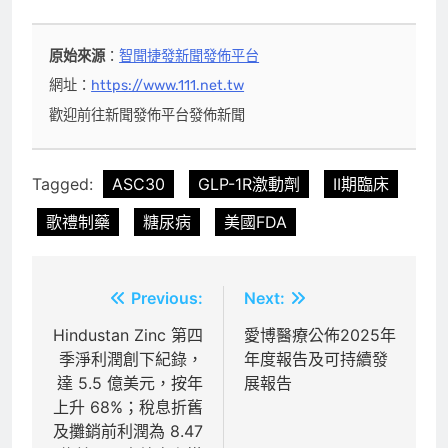
原始來源
：
智聞捷發新聞發佈平台
網址：
https://www.111.net.tw
歡迎前往新聞發佈平台發佈新聞
Tagged:
ASC30
GLP-1R激動劑
II期臨床
歌禮制藥
糖尿病
美國FDA
文
Previous:
Next:
章
Hindustan Zinc 第四
愛博醫療公佈2025年
季淨利潤創下紀錄，
年度報告及可持續發
導
達 5.5 億美元，按年
展報告
覽
上升 68%；稅息折舊
及攤銷前利潤為 8.47