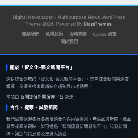
Digital Newspaper - Multipurpose News WordPress
Theme 2026. Powered By
.
BlazeThemes
聯絡我們
私權政策
服務條款
Cookie 政策
關於我們
關於「智文化-藝文新聞平台」
深耕綜合領域的「智文化-藝文新聞平台」，聚焦綜合新聞與深度
報導，為讀者帶來最新綜合趨勢與市場動態。
本站由
智聞捷發新聞發佈平台
營運。
合作・提案・試發新聞
我們誠摯歡迎各行各業洽談合作與內容提案。無論品牌新聞、產品
發表或產業觀點，皆可透過「智聞捷發新聞發佈平台」試發新聞
稿，讓您的訊息觸及更廣大讀者。