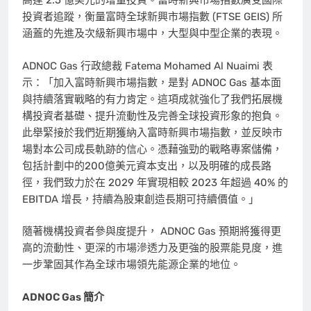
高達 2.5 億美元的增量投資。富時新興市場指數廣受國際
投資者追蹤，衡量富時全球新興市場指數 (FTSE GEIS) 所
涵蓋的先進及次級新興市場中，大型與中型企業的表現。
ADNOC Gas 行政總裁
Fatema Mohamed Al Nuaimi
表
示：「加入富時新興市場指數，是對 ADNOC Gas 基本面
與持續落實戰略的有力肯定。這項成就強化了我們拓展機
構投資者基礎、提升流動性及完善全球投資形象的抱負。
此舉緊接於我們近期獲納入富時新興市場指數，並反映市
場對本公司成長軌跡的信心。憑藉強勁的戰略專案儲備，
包括計劃中的200億美元資本支出，以及明確的成長路
徑，我們致力於在 2029 年實現相較 2023 年超過 40% 的
EBITDA 增長，持續為股東創造長期可持續價值。」
隨著機構投資者參與度提升， ADNOC Gas 預期將獲得更
高的流動性、更深的市場滲透力及更強的股票能見度，進
一步鞏固其作為全球市場領先能源企業的地位。
ADNOC Gas 簡介