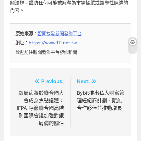
關法規。謹防任何可能被解釋為市場操縱或誤導性陳述的
內容。
原始來源
：
智聞捷發新聞發佈平台
網址：
https://www.111.net.tw
歡迎前往新聞發佈平台發佈新聞
文
Previous:
Next:
章
銀屑病將於聯合國大
Bybit推出私人財富管
會成為焦點議題：
理經紀商計劃，賦能
導
IFPA 呼籲聯合國高階
合作夥伴並推動增長
覽
別國際會議加強對銀
屑病的關注