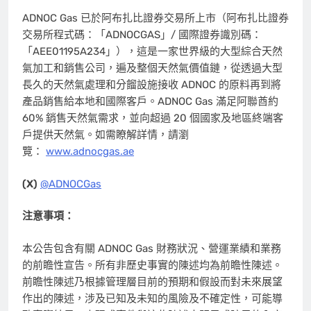
ADNOC Gas 已於阿布扎比證券交易所上市（阿布扎比證券
交易所程式碼：「ADNOCGAS」/ 國際證券識別碼：
「AEE01195A234」），這是一家世界級的大型綜合天然
氣加工和銷售公司，遍及整個天然氣價值鏈，從透過大型
長久的天然氣處理和分餾設施接收 ADNOC 的原料再到將
產品銷售給本地和國際客戶。ADNOC Gas 滿足阿聯酋約
60% 銷售天然氣需求，並向超過 20 個國家及地區終端客
戶提供天然氣。如需瞭解詳情，請瀏
覽：
www.adnocgas.ae
(X)
@ADNOCGas
注意事項：
本公告包含有關 ADNOC Gas 財務狀況、營運業績和業務
的前瞻性宣告。所有非歷史事實的陳述均為前瞻性陳述。
前瞻性陳述乃根據管理層目前的預期和假設而對未來展望
作出的陳述，涉及已知及未知的風險及不確定性，可能導