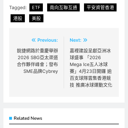
Tagged:
ETF
南向互聯互通
平安資管香港
港股
美股
文
Previous:
Next:
章
銳捷網路於重慶舉辦
嘉裡建設呈獻亞洲冰
2026 SBG亞太渠道
球盛事 「2026
導
合作夥伴峰會；發布
Mega Ice五人冰球
覽
SME品牌Cybrey
賽」4月23日開鑼 逾
百支球隊雲集香港競
技 推廣冰球運動文化
Related News