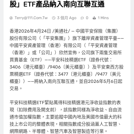
股」ETF產品納入南向互聯互通
Terry@111.com.tw
3 個月 Ago
0
1 Mins
香港
2026年4月24日
/美通社/ — 中國平安保險（集團）
股份有限公司（「平安集團」）旗下離岸資產管理平臺——
中國平安資產管理（香港）有限公司（「平安資產管理
（香港）」或「公司」）欣然宣佈，公司旗下兩隻交易所
買賣基金（ETF）——平安科技精選ETF（證券代號：
3406〔港元櫃臺〕/9406〔美元櫃臺〕）及平安東西方股
票精選ETF（證券代號：3477〔港元櫃臺〕/9477〔美元
櫃臺〕）——將納入南向互聯互通，並自2026年5月6日起
交易。
平安科技精選ETF緊貼萬得科技精選港元淨收益指數的表
現（扣除費用及開支前），該指數同樣為淨收益、自由流
通市值加權指數，主要追蹤中國內地及美國市值最大的科
技上市公司的整體表現，相關指數成分股涵蓋人工智慧、
網際網路、半導體、智慧汽車及智慧製造等行業。