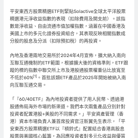
平安東西方股票精選ETF則緊貼Solactive全球太平洋股票
精選港元淨收益指數的表現（扣除費用及開支前）。該指
數是淨收益、自由流通市值加權指數，涵蓋在中國香港及
美國上市的多元化證券投資組合，其表現反映相關指數成
分股的股息及分派（扣除預扣稅）的再投資。
內地及香港兩地交易所於2024年4月宣佈，擴大納入南向
互聯互通機制的ETF範圍，根據擴大後的資格準則，ETF跟
蹤的標的指數中聯交所上市及港股通股票權重佔比放寬至
[1]
不低於60%
。首批該類ETF產品於2025年開始被納入南
向互聯互通交易。
「『60/40ETF』為內地投資者提供了用人民幣、透過港
股通佈局海外市場的新渠道。我們本次兩隻產品分別針對
投資者配置港股+美股的不同需求。」平安資產管理（香
港）資本市場負責人兼首席投資官汪新翼先生表示，「平
安東西方股票精選ETF以『槓鈴式』配置結合香港高股息
股票與美國核心藍籌，為回應投資者對多元化收益與優質