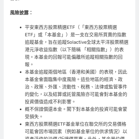
風險
披露：
平安東西方股票精選ETF（「東西方股票精選
ETF」或「本基金」）是一支在交易所買賣的指數
追蹤基金，旨在追蹤Solactive全球太平洋股票精選
港元淨收益指數（以下簡稱 「相關指數」）的表
現。本基金的回報可能偏離所追蹤相關指數的回
報。
本基金追蹤兩個地區（香港和美國）的表現，因此
本基金會面臨集中度風險。這些地區的經濟、政
治、政策、外匯、流動性、稅務、法律或監管事件
的變化，以及結算或託管風險亦可能會對本基金的
投資價值造成不利影響。
概不保證償還本金。閣下對本基金的投資可能會蒙
受損失。
東西方股票精選ETF基金單位在聯交所的交易價格
可能會因市場因素（例如基金單位的供求情況）以
資產淨值的溢價/折讓價買賣。此外，基金單位價