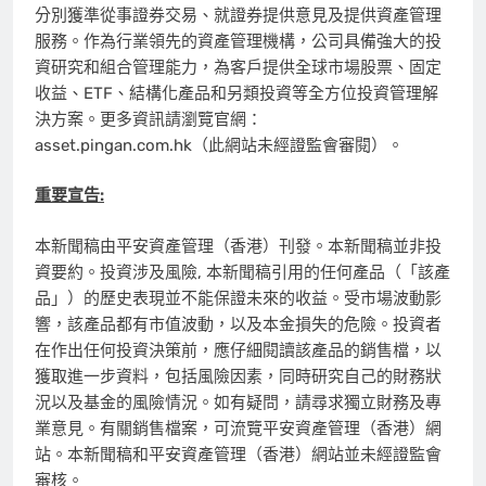
分別獲準從事證券交易、就證券提供意見及提供資產管理
服務。作為行業領先的資產管理機構，公司具備強大的投
資研究和組合管理能力，為客戶提供全球市場股票、固定
收益、ETF、結構化產品和另類投資等全方位投資管理解
決方案。更多資訊請瀏覽官網：
asset.pingan.com.hk（此網站未經證監會審閱）。
重要宣告
:
本新聞稿由平安資產管理（香港）刊發。本新聞稿並非投
資要約。投資涉及風險, 本新聞稿引用的任何產品（「該產
品」）的歷史表現並不能保證未來的收益。受市場波動影
響，該產品都有市值波動，以及本金損失的危險。投資者
在作出任何投資決策前，應仔細閱讀該產品的銷售檔，以
獲取進一步資料，包括風險因素，同時研究自己的財務狀
況以及基金的風險情況。如有疑問，請尋求獨立財務及專
業意見。有關銷售檔案，可流覽平安資產管理（香港）網
站。本新聞稿和平安資產管理（香港）網站並未經證監會
審核。