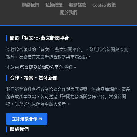
聯絡我們
私權政策
服務條款
Cookie 政策
關於我們
關於「智文化-藝文新聞平台」
深耕綜合領域的「智文化-藝文新聞平台」，聚焦綜合新聞與深度
報導，為讀者帶來最新綜合趨勢與市場動態。
本站由
智聞捷發新聞發佈平台
營運。
合作・提案・試發新聞
我們誠摯歡迎各行各業洽談合作與內容提案。無論品牌新聞、產品
發表或產業觀點，皆可透過「智聞捷發新聞發佈平台」試發新聞
稿，讓您的訊息觸及更廣大讀者。
立即洽談合作 ✉
聯絡我們