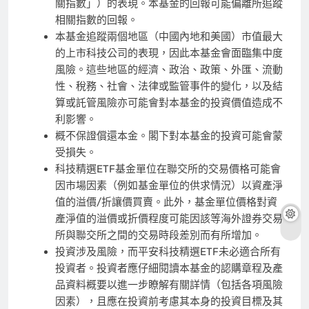
關指數」）的表現。本基金的回報可能偏離所追蹤
相關指數的回報。
本基金追蹤兩個地區（中國內地和美國）市值最大
的上市科技公司的表現，因此本基金會面臨集中度
風險。這些地區的經濟、政治、政策、外匯、流動
性、稅務、社會、法律或監管事件的變化，以及結
算或託管風險亦可能會對本基金的投資價值造成不
利影響。
概不保證償還本金。閣下對本基金的投資可能會蒙
受損失。
科技精選ETF基金單位在聯交所的交易價格可能會
因市場因素（例如基金單位的供求情況）以資產淨
值的溢價/折讓價買賣。此外，基金單位價格對資
產淨值的溢價或折價程度可能因該等海外證券交易
所與聯交所之間的交易時段差別而有所增加。
投資涉及風險，而平安科技精選ETF未必適合所有
投資者。投資者應仔細閱讀本基金的認購章程及產
品資料概要以進一步瞭解有關詳情（包括各項風險
因素），且應在投資前考慮其本身的投資目標及其