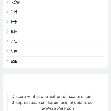
未分類
生活
社會
科技
言論
財經
軍事
Discere veritus detraxit pri ut, sea ei dicunt
theophrastus. Eum harum animal debitis cu
Melissa Peterson