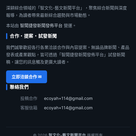
深耕綜合領域的「智文化-藝文新聞平台」，聚焦綜合新聞與深度
報導，為讀者帶來最新綜合趨勢與市場動態。
本站由
智聞捷發新聞發佈平台
營運。
合作・提案・試發新聞
我們誠摯歡迎各行各業洽談合作與內容提案。無論品牌新聞、產品
發表或產業觀點，皆可透過「智聞捷發新聞發佈平台」試發新聞
稿，讓您的訊息觸及更廣大讀者。
立即洽談合作 ✉
聯絡我們
投稿合作
ecoyah+114@gmail.com
客服信箱
ecoyah+114@gmail.com
© 2026
智文化-藝文新聞平台
版權所有