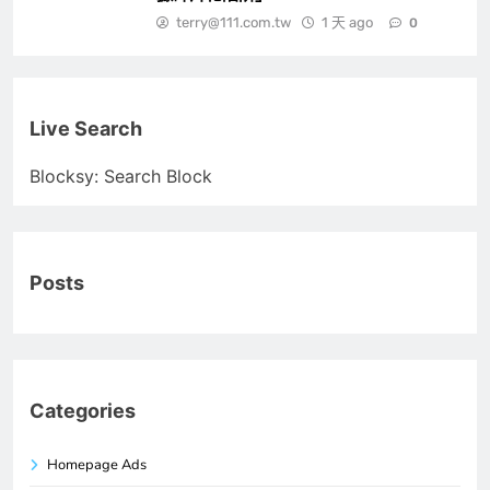
terry@111.com.tw
1 天 ago
0
Live Search
Blocksy: Search Block
Posts
Categories
Homepage Ads