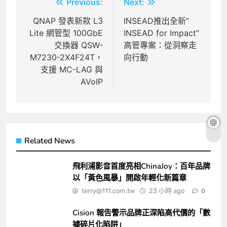
文
Previous:
Next:
章
QNAP 發表新款 L3
INSEAD推出全新”
Lite 網管型 100GbE
INSEAD for Impact”
導
交換器 QSW-
高管專案：從洞察走
覽
M7230-2X4F24T，
向行動
支援 MC-LAG 與
AVoIP
Related News
飛利浦影音首度亮相ChinaJoy：百年品牌
以「黃色風暴」開啟年輕化新篇章
terry@111.com.tw
23 小時 ago
0
Cision 報告警示品牌正深陷高代價的「數
據碎片化陷阱」