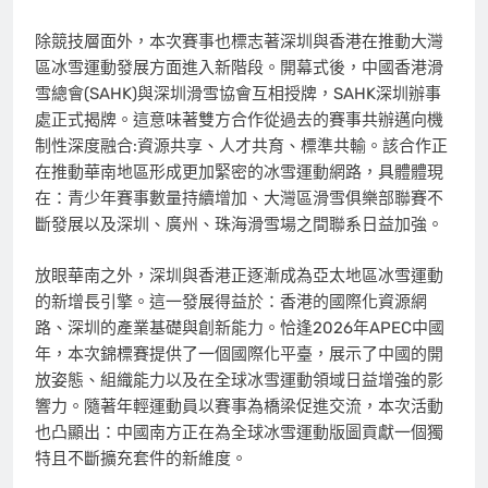
除競技層面外，本次賽事也標志著深圳與香港在推動大灣
區冰雪運動發展方面進入新階段。開幕式後，中國香港滑
雪總會(SAHK)與深圳滑雪協會互相授牌，SAHK深圳辦事
處正式揭牌。這意味著雙方合作從過去的賽事共辦邁向機
制性深度融合:資源共享、人才共育、標準共輸。該合作正
在推動華南地區形成更加緊密的冰雪運動網路，具體體現
在：青少年賽事數量持續增加、大灣區滑雪俱樂部聯賽不
斷發展以及深圳、廣州、珠海滑雪場之間聯系日益加強。
放眼華南之外，深圳與香港正逐漸成為亞太地區冰雪運動
的新增長引擎。這一發展得益於：香港的國際化資源網
路、深圳的產業基礎與創新能力。恰逢2026年APEC中國
年，本次錦標賽提供了一個國際化平臺，展示了中國的開
放姿態、組織能力以及在全球冰雪運動領域日益增強的影
響力。隨著年輕運動員以賽事為橋梁促進交流，本次活動
也凸顯出：中國南方正在為全球冰雪運動版圖貢獻一個獨
特且不斷擴充套件的新維度。