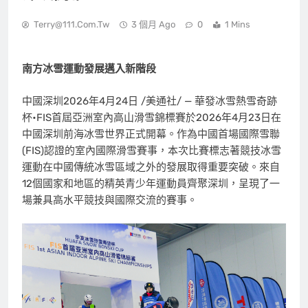
Terry@111.com.tw
3 個月 Ago
0
1 Mins
南方冰雪運動發展邁入新階段
中國深圳
2026年4月24日
/美通社/ — 華發冰雪熱雪奇跡
杯•FIS首屆亞洲室內高山滑雪錦標賽於2026年4月23日在
中國深圳前海冰雪世界正式開幕。作為中國首場國際雪聯
(FIS)認證的室內國際滑雪賽事，本次比賽標志著競技冰雪
運動在中國傳統冰雪區域之外的發展取得重要突破。來自
12個國家和地區的精英青少年運動員齊聚深圳，呈現了一
場兼具高水平競技與國際交流的賽事。