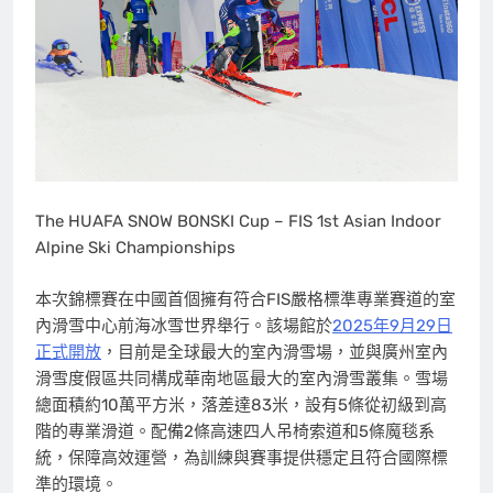
The HUAFA SNOW BONSKI Cup – FIS 1st Asian Indoor
Alpine Ski Championships
本次錦標賽在中國首個擁有符合FIS嚴格標準專業賽道的室
內滑雪中心前海冰雪世界舉行。該場館於
2025年9月29日
正式開放
，目前是全球最大的室內滑雪場，並與廣州室內
滑雪度假區共同構成華南地區最大的室內滑雪叢集。雪場
總面積約10萬平方米，落差達83米，設有5條從初級到高
階的專業滑道。配備2條高速四人吊椅索道和5條魔毯系
統，保障高效運營，為訓練與賽事提供穩定且符合國際標
準的環境。