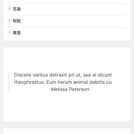
言論
財經
軍事
Discere veritus detraxit pri ut, sea ei dicunt
theophrastus. Eum harum animal debitis cu
Melissa Peterson