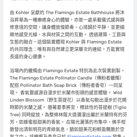
由 Kohler 呈獻的 The Flamingo Estate Bathhouse 將沐
浴昇華為一種療癒身心的體驗，亦是一處承載儀式感與靜
修意境的空間，讓身體放慢節奏、心境歸於平靜，並更細
緻地感受光線、水與材質之間的互動。 透過建築、工藝與
生態的融合，這個裝置體現 Kohler 與 Flamingo Estate
的共同理念：唯有與自然建立更深層次的連結，方能實現
長遠的身心健康。
浴場內的蠟燭由 Flamingo Estate 特別為此次裝置創製。
The Flamingo Estate Pollinator Candle（傳粉者蠟燭）
配搭 Pollinator Bath Soap Brick（傳粉者香皂）一同呈
現。 香氣靈感源自漫步於米蘭市街頭的感官體驗。 Wild
Linden Blossom（野生菩提花）以香氣勾勒出漫步於花開
時節的米蘭之感。 隨著夏季將至，標誌性的菩提樹 (Tiglio
Tree) 同時綻放，為整條林蔭大道瀰漫出屬於米蘭特有的芬
芳，如蜂蜜般甜美的香氣。 在陽光灑落的市集中，佛手柑
散發出清新明亮的青綠氣息，猶如甜美花粉輕盈飄散於空
氣之中。 該蠟燭及香皂已於
FlamingoEstate.com
發售。