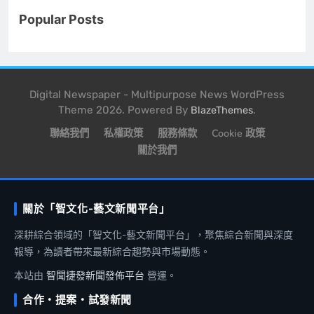
Popular Posts
Digital Newspaper - Multipurpose News WordPress
Theme 2026. Powered By
.
BlazeThemes
聯絡我們
私權政策
服務條款
Cookie 政策
關於我們
關於「智文化-藝文新聞平台」
深耕綜合領域的「智文化-藝文新聞平台」，聚焦綜合新聞與深度
報導，為讀者帶來最新綜合趨勢與市場動態。
本站由
智聞捷發新聞發佈平台
營運。
合作・提案・試發新聞