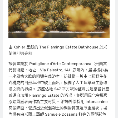
由 Kohler 呈獻的 The Flamingo Estate Bathhouse 於米
蘭設計週亮相
該裝置設於 Padiglione d’Arte Contemporanea（米蘭當
代藝術館，地址：Via Palestro, 14）庭院內，展場核心為
一座風格大膽的粗獷主義浴室，彷彿從一片由七種野生花
卉構成的自然草地中破土而出，模糊了人工建築與生態環
境之間的界線。 這座佔地 247 平方呎的整體式建築設計靈
感源自加州 Flamingo Estate 的浴場，並選用風化金屬與
原始質感表面作為主要材質。 浴場外牆採用 intonachino
灰泥飾面，營造出近似混凝土的礦物質感及厚重層次；場
內設有由米蘭工藝師 Samuele Dossena 打造的巨型彩色