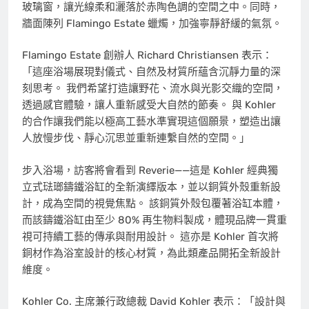
玻璃窗，讓光線柔和灑落於赤陶色調的空間之中。同時，
牆面陳列 Flamingo Estate 蠟燭，加強寧靜舒緩的氣氛。
Flamingo Estate 創辦人 Richard Christiansen 表示：
「這座浴場展現對儀式、自然及材質所蘊含沉靜力量的深
刻思考。 我們希望打造讓野花、流水與光影交織的空間，
透過感官體驗，讓人重新感受大自然的節奏。 與 Kohler
的合作讓我們能以極高工藝水準實現這個願景，塑造出讓
人放慢步伐、靜心沉思並重新連繫自然的空間。」
步入浴場，訪客將會看到 Reverie——這是 Kohler 經典獨
立式琺瑯鑄鐵浴缸的全新演繹版本，並以銅質外殼重新設
計，成為空間的視覺焦點。 該銅質外殼包覆著浴缸本體，
而該鑄鐵浴缸由至少 80% 再生物料製成，體現品牌一貫重
視可持續工藝的傳承與耐用設計。 這亦是 Kohler 首次將
銅材作為浴室設計的核心材質，為此類產品開拓全新設計
維度。
Kohler Co. 主席兼行政總裁 David Kohler 表示：「設計與