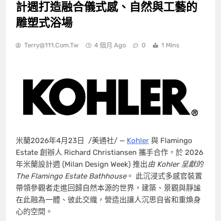
計週打造融合儀式感、自然與工藝的
雕塑式浴場
Terry@111.com.tw
4 個月 Ago
0
1 Mins
米蘭
2026年4月23日
/美通社/ —
Kohler
與 Flamingo
Estate 創辦人 Richard Christiansen 攜手合作，於 2026
年米蘭設計週 (Milan Design Week) 推出
由 Kohler 呈獻的
The Flamingo Estate Bathhouse
。 此沉浸式多感官裝置
帶領參觀者走進回歸自然本源的世界，建築、景觀與靜謐
在此融為一體、彼此交織，營造出讓人沉思自省和重煥身
心的空間。