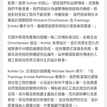
創意一直是 Kohler 的核心，塑造我們的品牌傳承，並推動
我們不斷發展。我們視設計為連繫傳統與創新的橋樑，透
過對材質與工藝的不斷探索，持續突破。 我們很高興在米
蘭設計週期間與 Richard Christiansen 及 Flamingo
Estate 攜手合作，繼續透過藝術與設計激發無限靈感。」
花園中錯落佈置著四個獨一無二的傳粉者浴缸，此概念由
Christiansen 提出，Kohler 負責設計，並於其歷史悠久的
威斯康辛州鑄造廠鑄造而成。 這些雕塑式容器為鳥類、蜜
蜂及其他授粉物種提供庇護所，延伸整個裝置所傳達的人
類工藝與自然界互惠共生的設計敘事。
Kohler Co. 全球設計副總裁 Michael Seum 表示：「在
Flamingo Estate Bathhouse 專案中，我們希望探討建築
與生態之間的關係，以及設計如何不僅為人類，也為周遭
自然環境創造關懷的時刻。傳粉者浴缸正是此理念的具象
呈現，其外觀汲取粗獷主義設計語彙，而內部則轉化為更
柔和、受自然啟發的有機形態。 這反映我們的信念：設計
既要容納人類儀式感，也要兼顧守護環境。」