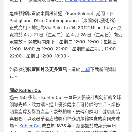
這座藝術裝置於米蘭設計週（FuoriSalone）期間，在
Padiglione d’Arte Contemporanea（米蘭當代藝術館）
正式亮相，地址為Via Palestro 14, 20121 Milan, Italy。展
覽將於 4 月 21 日（星期二）至 4 月 26 日（星期日）向公
眾開放。 開放時間如下：星期二 12:00–19:00；星期三
12:00–16:00 及 19:00–22:00；星期四至星期六 12:00–
22:00；星期日 12:00–18:00。
如欲檢視
裝置圖片
及
更多資訊
，請於
此處
下載新聞資料
包。
關於 Kohler Co.
過去 150 多年，Kohler Co. 一直是大膽設計與創新的全球
領導先鋒，致力讓人過上優雅健康且可持續的生活。業務
涵蓋廚房及衛浴產品、豪華櫥櫃、瓷磚和照明、健康產品
與服務，以及奢華酒店體驗和舉辦頂級錦標賽的高爾夫球
場。
Kohler Co.
成立於 1873 年，總部設於威斯康辛州