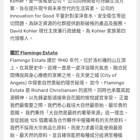
Kohler，是一傢俬營公司。 公司同時開發可持續生活方
案，旨在提升現今與未來世代的生活質素。 公司的
Innovation for Good 平臺針對潔淨食水、安全衛生等迫
切問題，為缺乏資源的社群提供創新破格的產品及服務。
David Kohler 現任主席兼行政總裁，為 Kohler 家族第四
代領導人。
關於 Flamingo Estate
Flamingo Estate 建於 1940 年代，位於洛杉磯的山丘頂
上。在其歷史中，這裡一直是一處洋溢陽光氣息、融合民
間傳說與身心療癒的享樂之地，在天使之城 (City of
Angels) 中探索自然奧秘的隱世秘境。 如今，Flamingo
Estate 是 Richard Christiansen 的居所，同時也承襲其起
源精神，以先鋒姿態頌揚來自花園的愉悅感官享受。 正當
我們最需要之際，我們悉心栽培大自然最原始、最珍貴的
恩賜。 我們秉持「大自然是最終的奢華來源」這一理念，
並從超過 125 個農場及合作夥伴中搜羅稀有的天然原料。
我們不採用大宗商品化原料，而是力求盡可能使用最原
始、最天然的原料，並且確保能把每種成分追溯至種植