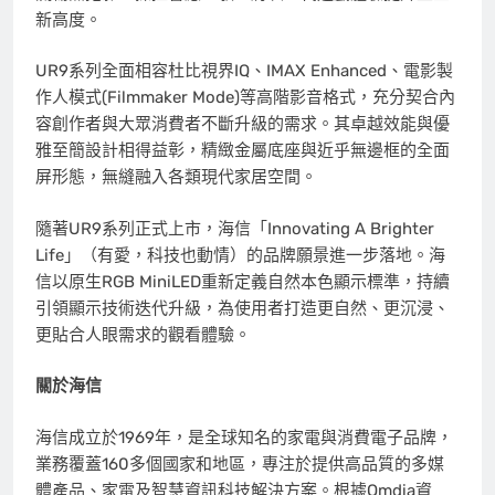
新高度。
UR9
系列全面相容杜比視界IQ、IMAX Enhanced、電影製
作人模式(Filmmaker Mode)等高階影音格式，充分契合內
容創作者與大眾消費者不斷升級的需求。其卓越效能與優
雅至簡設計相得益彰，精緻金屬底座與近乎無邊框的全面
屏形態，無縫融入各類現代家居空間。
隨著UR9系列正式上市，海信「Innovating A Brighter
Life」（有愛，科技也動情）的品牌願景進一步落地。海
信以原生RGB MiniLED重新定義自然本色顯示標準，持續
引領顯示技術迭代升級，為使用者打造更自然、更沉浸、
更貼合人眼需求的觀看體驗。
關於海信
海信成立於1969年，是全球知名的家電與消費電子品牌，
業務覆蓋160多個國家和地區，專注於提供高品質的多媒
體產品、家電及智慧資訊科技解決方案。根據Omdia資