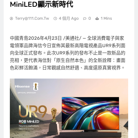
MiniLED顯示新時代
Terry@111.com.tw
4 個月 Ago
0
1 Mins
中國青島
2026年4月23日
/美通社/ —
全球消費電子與家
電領軍品牌海信今日宣佈其最新高階電視產品UR9系列面
向全球正式發布。此次UR9系列的發布不止是一款新品的
亮相，更代表海信對「原生自然本色」的全新詮釋：畫面
色彩鮮活飽滿，日常觀感自然舒適、高度還原真實視界。