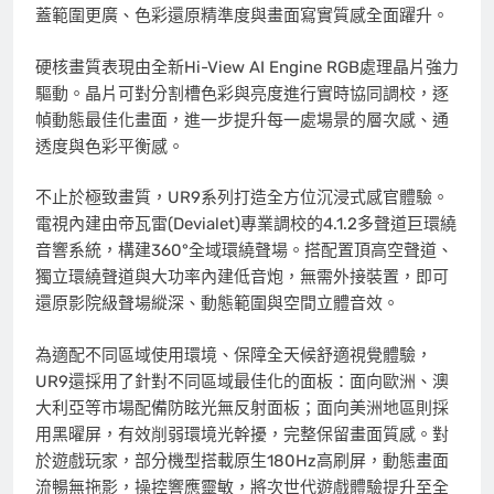
蓋範圍更廣、色彩還原精準度與畫面寫實質感全面躍升。
硬核畫質表現由全新Hi-View AI Engine RGB處理晶片強力
驅動。晶片可對分割槽色彩與亮度進行實時協同調校，逐
幀動態最佳化畫面，進一步提升每一處場景的層次感、通
透度與色彩平衡感。
不止於極致畫質，UR9系列打造全方位沉浸式感官體驗。
電視內建由帝瓦雷(Devialet)專業調校的4.1.2多聲道巨環繞
音響系統，構建360°全域環繞聲場。搭配置頂高空聲道、
獨立環繞聲道與大功率內建低音炮，無需外接裝置，即可
還原影院級聲場縱深、動態範圍與空間立體音效。
為適配不同區域使用環境、保障全天候
舒適視覺體驗
，
UR9還採用了針對不同區域最佳化的面板：面向歐洲、澳
大利亞等市場配備防眩光無反射面板；面向美洲地區則採
用黑曜屏，有效削弱環境光幹擾，完整保留畫面質感。對
於遊戲玩家，部分機型搭載原生180Hz高刷屏，動態畫面
流暢無拖影，操控響應靈敏，將次世代遊戲體驗提升至全