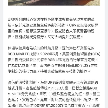
UR9
系列的核心突破在於色彩生成與視覺呈現方式的革
新。依託光源處直接生成色彩的技術，UR9呈現層次更豐
富的色調、細節還原更精準，觀感貼合人眼真實視物習
慣，既能緩解視覺疲勞，又可大幅提升沉浸感。
這場以使用者為核心的體驗升級，源於海信行業領先的
RGB MiniLED技術。2026年3月，美國消費技術協會(CTA)
影片部門委員會正式發布RGB LED電視的行業官方定義。
作為CTA成員企業，海信是原生RGB MiniLED全球行業標
準制定的核心力量，持續突破傳統顯示技術的邊界。
憑借前沿技術創新，海信UR9系列實現顯示工程領域的跨
越式升級。產品超越傳統MiniLED方案，搭載全鏈路RGB
MiniLED背光系統，單顆LED燈珠整合獨立的紅、綠、藍三
色晶片，實現色彩、亮度、對比度的極致精細化調控。該
架構可實現高達100%的BT.2020超廣色域全覆蓋，色彩覆