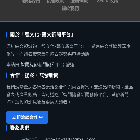
聯絡我們
私權政策
服務條款
Cookie 政策
關於我們
關於「智文化-藝文新聞平台」
深耕綜合領域的「智文化-藝文新聞平台」，聚焦綜合新聞與深度
報導，為讀者帶來最新綜合趨勢與市場動態。
本站由
智聞捷發新聞發佈平台
營運。
合作・提案・試發新聞
我們誠摯歡迎各行各業洽談合作與內容提案。無論品牌新聞、產品
發表或產業觀點，皆可透過「智聞捷發新聞發佈平台」試發新聞
稿，讓您的訊息觸及更廣大讀者。
立即洽談合作 ✉
聯絡我們
投稿合作
ecoyah+114@gmail.com