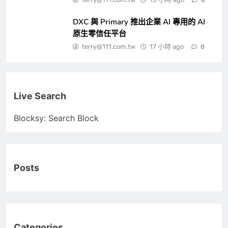
DXC 與 Primary 推出企業 AI 專用的 AI
原生零信任平台
terry@111.com.tw
17 小時 ago
0
Live Search
Blocksy: Search Block
Posts
Categories