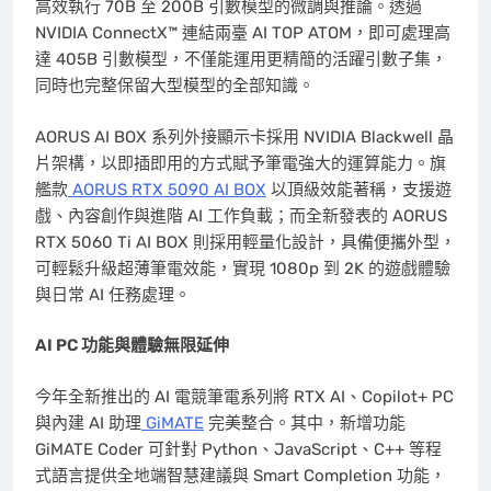
高效執行
70B
至 200B 引數模型的微調與推論。透過
NVIDIA ConnectX™ 連結兩臺 AI TOP ATOM，即可處理高
達
405B
引數模型，不僅能運用更精簡的活躍引數子集，
同時也完整保留大型模型的全部知識。
AORUS AI BOX 系列外接顯示卡採用 NVIDIA Blackwell 晶
片架構，以即插即用的方式賦予筆電強大的運算能力。旗
艦款
AORUS RTX 5090 AI BOX
以頂級效能著稱，支援遊
戲、內容創作與進階 AI 工作負載；而全新發表的 AORUS
RTX 5060 Ti AI BOX 則採用輕量化設計，具備便攜外型，
可輕鬆升級超薄筆電效能，實現 1080p 到 2K 的遊戲體驗
與日常 AI 任務處理。
AI PC
功能與體驗無限延伸
今年全新推出的 AI 電競筆電系列將 RTX AI、Copilot+ PC
與內建 AI 助理
GiMATE
完美整合。其中，新增功能
GiMATE Coder 可針對 Python、JavaScript、C++ 等程
式語言提供全地端智慧建議與 Smart Completion 功能，