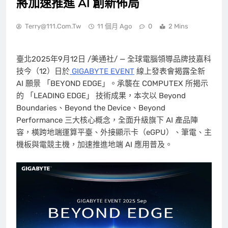
將加速推進 AI 創新佈局
Terry@111.com.tw
11 個月 Ago
0
2 Mins
臺北
2025年9月12日
/美通社/ — 全球電腦領導品牌技嘉科
技今（12）日於
GIGABYTE EVENT
線上發表會揭露全新
AI 願景 「BEYOND EDGE」。承襲在 COMPUTEX 所揭示
的 「LEADING EDGE」 技術成果，本次以 Beyond
Boundaries、Beyond the Device、Beyond
Performance 三大核心概念，全面升級旗下 AI 產品陣
容，橫跨地端運算平臺、外接顯示卡（eGPU）、筆電、主
機板與
電競主機
，加速推進地端 AI 應用普及。