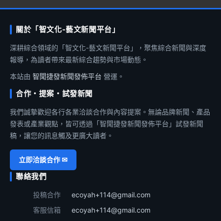
關於「智文化-藝文新聞平台」
深耕綜合領域的「智文化-藝文新聞平台」，聚焦綜合新聞與深度
報導，為讀者帶來最新綜合趨勢與市場動態。
本站由
智聞捷發新聞發佈平台
營運。
合作・提案・試發新聞
我們誠摯歡迎各行各業洽談合作與內容提案。無論品牌新聞、產品
發表或產業觀點，皆可透過「智聞捷發新聞發佈平台」試發新聞
稿，讓您的訊息觸及更廣大讀者。
立即洽談合作 ✉
聯絡我們
投稿合作
ecoyah+114@gmail.com
客服信箱
ecoyah+114@gmail.com