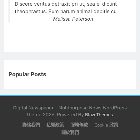
Discere veritus detraxit pri ut, sea ei dicunt
theophrastus. Eum harum animal debitis cu
Melissa Peterson
Popular Posts
Digital Newspaper - Multipurpose News WordPress
Theme 2026. Powered By
.
BlazeThemes
聯絡我們
私權政策
服務條款
Cookie 政策
關於我們