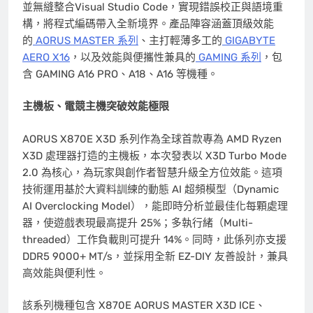
並無縫整合Visual Studio Code，實現錯誤校正與語境重
構，將程式編碼帶入全新境界。產品陣容涵蓋頂級效能
的
AORUS MASTER 系列
、主打輕薄多工的
GIGABYTE
AERO X16
，以及效能與便攜性兼具的
GAMING 系列
，包
含 GAMING A16 PRO、A18、A16 等機種。
主機板、
電競主機
突破效能極限
AORUS X870E X3D 系列作為全球首款專為 AMD Ryzen
X3D 處理器打造的主機板，本次發表以 X3D Turbo Mode
2.0 為核心，為玩家與創作者智慧升級全方位效能。這項
技術運用基於大資料訓練的動態 AI 超頻模型（Dynamic
AI Overclocking Model），能即時分析並最佳化每顆處理
器，使遊戲表現最高提升 25%；多執行緒（Multi-
threaded）工作負載則可提升 14%。同時，此係列亦支援
DDR5 9000+ MT/s，並採用全新 EZ-DIY 友善設計，兼具
高效能與便利性。
該系列機種包含 X870E AORUS MASTER X3D ICE、