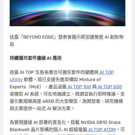
技嘉「BEYOND EDGE」發表會揭示將加速推進 AI 創新佈
局
持續擴充套件邊緣
AI
應用
技嘉 AI TOP 生態系整合可擴充套件的硬體與
AI TOP
Utility
軟體，現已支援先進架構如 Mixture of
Experts（MoE），產品涵蓋
AI TOP
100
與
AI TOP
500
桌機型 AI 系統，可在地端建立、微調並執行即時推論，支
援引數規模高達
685B
的大型模型，為開發者、研究機構
與企業提供一站式 AI 解決方案。
為實現邊緣 AI 部署的普及化，搭載 NVIDIA GB10
Grace
Blackwell
晶片架構的個人 AI 超級電腦
AI TOP ATOM
，可