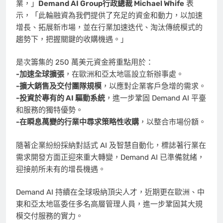
業，」
Demand AI Group行政總裁 Michael Whife
表
示，「此輪融資為我們提供了充足的資金和動力，以加速
增長、拓展新市場，並在行業加速迭代、淘汰傳統模式的
趨勢下，把握關鍵的收購機遇。」
是次籌集的 250 萬美元資金將重點用於：
-加速全球擴張
，在歐洲和亞太地區設立新辦事處。
-擴大銷售及交付團隊規模
，以應對企業客戶急增的需求。
-投資於專有的 AI 驅動系統
，進一步鞏固 Demand AI 平臺
和服務的獨特優勢。
-在瞬息萬變的行業中尋求策略性收購
，以整合市場份額。
隨著企業紛紛採納對話式 AI 及智慧自動化，標誌著行業在
需求開發方面正迎來重大轉變，Demand AI 已準備就緒，
迎接前所未有的增長機遇。
Demand AI 持續在全球吸納頂尖人才，近期更在歐洲、中
東和亞太地區委任多名高層管理人員，進一步鞏固其大規
模交付服務的實力。