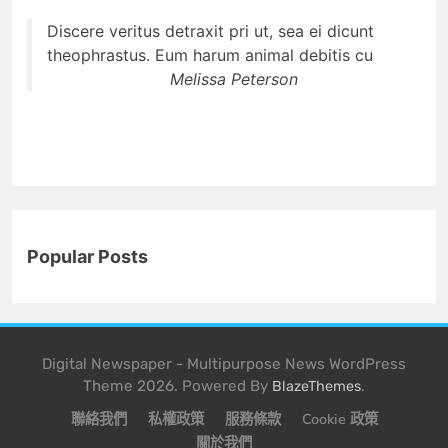
Discere veritus detraxit pri ut, sea ei dicunt
theophrastus. Eum harum animal debitis cu
Melissa Peterson
Popular Posts
Digital Newspaper - Multipurpose News WordPress
Theme 2026. Powered By
.
BlazeThemes
聯絡我們
私權政策
服務條款
Cookie 政策
關於我們