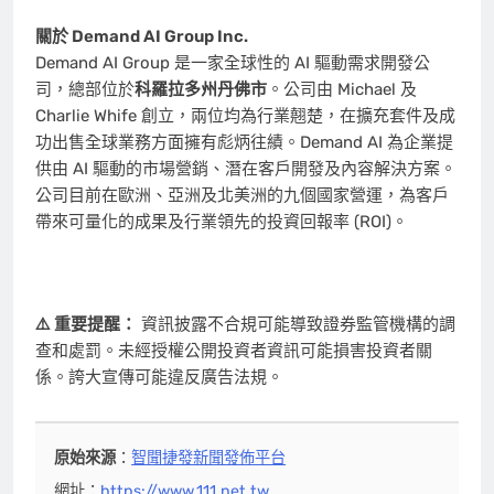
關於 Demand AI Group Inc.
Demand AI Group 是一家全球性的 AI 驅動需求開發公
司，總部位於
科羅拉多州丹佛市
。公司由 Michael 及
Charlie Whife 創立，兩位均為行業翹楚，在擴充套件及成
功出售全球業務方面擁有彪炳往績。Demand AI 為企業提
供由 AI 驅動的市場營銷、潛在客戶開發及內容解決方案。
公司目前在歐洲、亞洲及北美洲的九個國家營運，為客戶
帶來可量化的成果及行業領先的投資回報率 (ROI)。
⚠️ 重要提醒：
資訊披露不合規可能導致證券監管機構的調
查和處罰。未經授權公開投資者資訊可能損害投資者關
係。誇大宣傳可能違反廣告法規。
原始來源
：
智聞捷發新聞發佈平台
網址：
https://www.111.net.tw