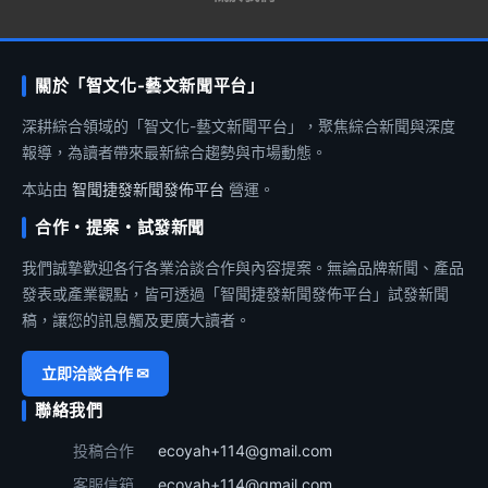
關於「智文化-藝文新聞平台」
深耕綜合領域的「智文化-藝文新聞平台」，聚焦綜合新聞與深度
報導，為讀者帶來最新綜合趨勢與市場動態。
本站由
智聞捷發新聞發佈平台
營運。
合作・提案・試發新聞
我們誠摯歡迎各行各業洽談合作與內容提案。無論品牌新聞、產品
發表或產業觀點，皆可透過「智聞捷發新聞發佈平台」試發新聞
稿，讓您的訊息觸及更廣大讀者。
立即洽談合作 ✉
聯絡我們
投稿合作
ecoyah+114@gmail.com
客服信箱
ecoyah+114@gmail.com