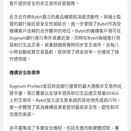
客戶提供安全的非交易所託管服務。
此次合作將Bybit廣泛的產品種類和深度流動性，與瑞士監
管的銀行級託管安全性相結合，進一步鞏固了Bybit作為受
機構客戶信賴的合作夥伴的地位。Bybit的機構客戶現可在
Sygnum銀行進行表外資產託管，同時在Bybit無縫進行現
貨和衍生品交易。資產餘額將實時同步至交易所，且每八
小時自動結算交易盈虧，既保障了資金效率，也確保了操
作透明度。
機構安全新標準
Sygnum Protect是目前由銀行運營的最大規模非交易所託
管平臺，現已覆蓋佔全球年現貨和衍生品總交易量50%以
上的交易所。Bybit加入該生態系統的其他領先成員行列，
進一步體現了其為機構投資者提供最高安全性、韌性和可
信度的承諾。
該平臺集成了多層安全機制，包括先進的軟硬體控制、嚴