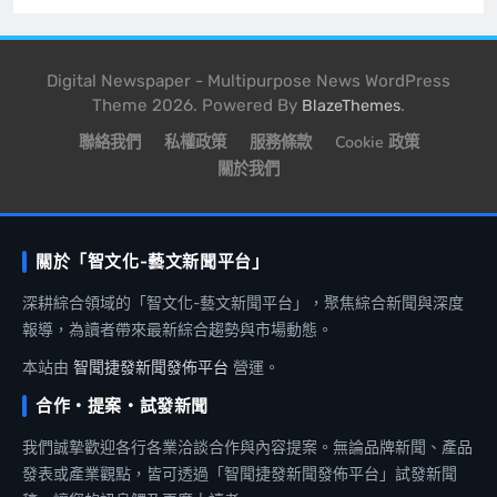
Digital Newspaper - Multipurpose News WordPress
Theme 2026. Powered By
.
BlazeThemes
聯絡我們
私權政策
服務條款
Cookie 政策
關於我們
關於「智文化-藝文新聞平台」
深耕綜合領域的「智文化-藝文新聞平台」，聚焦綜合新聞與深度
報導，為讀者帶來最新綜合趨勢與市場動態。
本站由
智聞捷發新聞發佈平台
營運。
合作・提案・試發新聞
我們誠摯歡迎各行各業洽談合作與內容提案。無論品牌新聞、產品
發表或產業觀點，皆可透過「智聞捷發新聞發佈平台」試發新聞