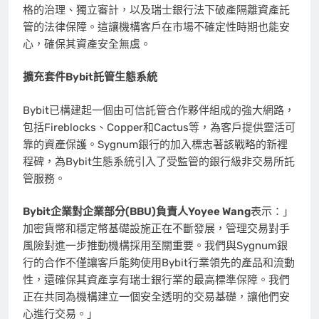
格的治理、獨立審計，以及瑞士銀行法下破產隔離資產託
管的法律保障。這讓機構客戶在市場不確定性時期也能安
心，確保其資產安全無虞。
擴充套件
Bybit託管生態系統
Bybit已構建起一個由可信託管合作夥伴組成的強大網路，
包括Fireblocks、Copper和Cactus等，為客戶提供靈活可
靠的資產保護。Sygnum銀行的加入標志著該戰略的新裡
程碑，為Bybit生態系統引入了受監管的銀行級非交易所託
管服務。
Bybit企業對企業部分(BBU)負責人Yoyee Wang
表示：」
加密貨幣和穩定幣基礎設施正在不斷發展，管理交易對手
風險對進一步推動機構採用至關重要。我們與Sygnum銀
行的合作不僅讓客戶能夠使用Bybit行業領先的產品和流動
性，還確保其資產享有瑞士銀行業的最高標準保障。我們
正在共同為機構建立一個安全透明的交易基礎，讓他們安
心進行交易。」