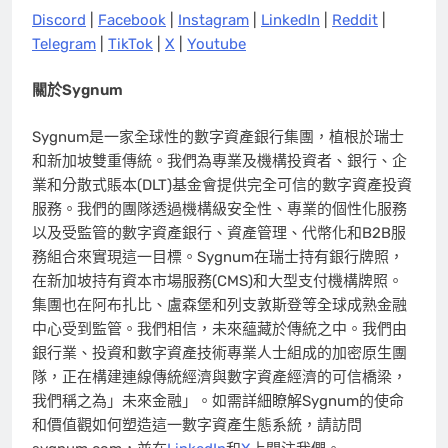
Discord
|
Facebook
|
Instagram
|
LinkedIn
|
Reddit
|
Telegram
|
TikTok
|
X
|
Youtube
關於
Sygnum
Sygnum是一家全球性的數字資產銀行集團，植根於瑞士
和新加坡雙重傳統。我們為專業及機構投資者、銀行、企
業和分散式賬本(DLT)基金會提供完全可信的數字資產投資
服務。我們的團隊透過機構級安全性、專業的個性化服務
以及受監管的數字資產銀行、資產管理、代幣化和B2B服
務組合來實現這一目標。Sygnum在瑞士持有銀行牌照，
在新加坡持有資本市場服務(CMS)和大型支付機構牌照。
集團也在阿布扎比、盧森堡和列支敦斯登等全球成熟金融
中心受到監管。我們相信，未來蘊藏於傳統之中。我們由
銀行業、投資和數字資產技術專業人士組成的加密原生團
隊，正在構建連線傳統經濟與數字資產經濟的可信橋梁，
我們稱之為」未來金融」。如需詳細瞭解Sygnum的使命
和價值觀如何塑造這一數字資產生態系統，請訪問