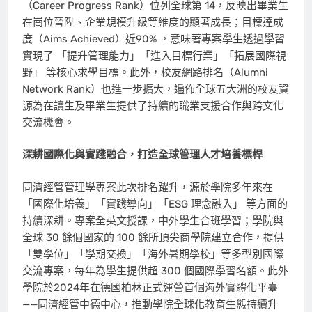
（Career Progress Rank）位列全球第 14，反映出畢業生
在崗位晉陞、企業規模升級等維度的顯著成長；目標達成
度（Aims Achieved）近90% ，意味著專案學生透過學習
實現了 「提升管理能力」「進入目標行業」「拓展國際視
野」 等核心求學目標。此外，校友網路排名（Alumni
Network Rank）也進一步擴大，遍佈全球五大洲的校友資
源為在讀生及畢業生提供了持續的職業支援合作與跨文化
交流機會。
深耕國際化與實踐融合，打造全球管理人才培養標桿
同濟經管管理學專案此次排名躍升，源於學院多年來在
「國際化培養」「實踐導向」「ESG 理念融入」 等方面的
持續深耕。專案全英文授課，中外學生合班學習；學院與
全球 30 餘個國家的 100 餘所頂尖商學院建立合作，提供
「雙學位」「學期交換」「海外暑期學校」等多型別國際
交流專案，每年為學生提供超 300 個國際學習名額。此外
學院於2024年在德國柏林正式運營首個海外實體化平臺
——同濟經管中德中心，推動學院全球化教育生態持續升