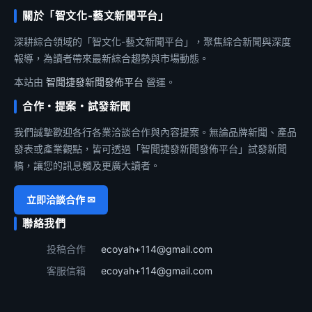
關於「智文化-藝文新聞平台」
深耕綜合領域的「智文化-藝文新聞平台」，聚焦綜合新聞與深度
報導，為讀者帶來最新綜合趨勢與市場動態。
本站由
智聞捷發新聞發佈平台
營運。
合作・提案・試發新聞
我們誠摯歡迎各行各業洽談合作與內容提案。無論品牌新聞、產品
發表或產業觀點，皆可透過「智聞捷發新聞發佈平台」試發新聞
稿，讓您的訊息觸及更廣大讀者。
立即洽談合作 ✉
聯絡我們
投稿合作
ecoyah+114@gmail.com
客服信箱
ecoyah+114@gmail.com