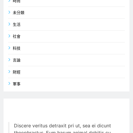
時尚
未分類
生活
社會
科技
言論
財經
軍事
Discere veritus detraxit pri ut, sea ei dicunt
theophrastus. Eum harum animal debitis cu