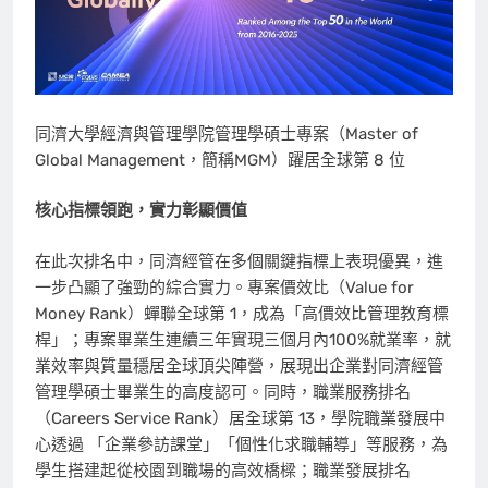
同濟大學經濟與管理學院管理學碩士專案（Master of
Global Management，簡稱MGM）躍居全球第 8 位
核心指標領跑，實力彰顯價值
在此次排名中，同濟經管在多個關鍵指標上表現優異，進
一步凸顯了強勁的綜合實力。專案價效比（Value for
Money Rank）蟬聯全球第 1，成為「高價效比管理教育標
桿」；專案畢業生連續三年實現三個月內100%就業率，就
業效率與質量穩居全球頂尖陣營，展現出企業對同濟經管
管理學碩士畢業生的高度認可。同時，職業服務排名
（Careers Service Rank）居全球第 13，學院職業發展中
心透過 「企業參訪課堂」「個性化求職輔導」等服務，為
學生搭建起從校園到職場的高效橋樑；職業發展排名