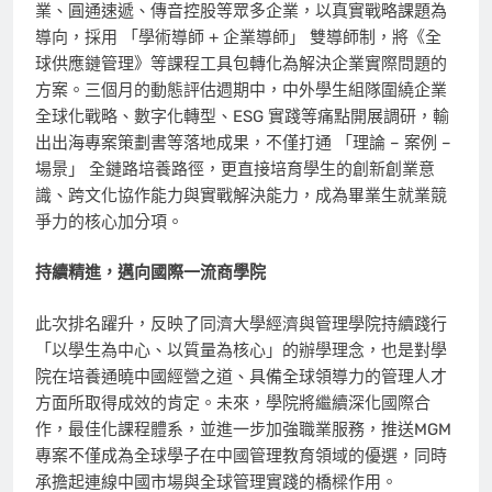
業、圓通速遞、傳音控股等眾多企業，以真實戰略課題為
導向，採用 「學術導師 + 企業導師」 雙導師制，將《全
球供應鏈管理》等課程工具包轉化為解決企業實際問題的
方案。三個月的動態評估週期中，中外學生組隊圍繞企業
全球化戰略、數字化轉型、ESG 實踐等痛點開展調研，輸
出出海專案策劃書等落地成果，不僅打通 「理論 – 案例 –
場景」 全鏈路培養路徑，更直接培育學生的創新創業意
識、跨文化協作能力與實戰解決能力，成為畢業生就業競
爭力的核心加分項。
持續精進，邁向國際一流商學院
此次排名躍升，反映了同濟大學經濟與管理學院持續踐行
「以學生為中心、以質量為核心」的辦學理念，也是對學
院在培養通曉中國經營之道、具備全球領導力的管理人才
方面所取得成效的肯定。未來，學院將繼續深化國際合
作，最佳化課程體系，並進一步加強職業服務，推送MGM
專案不僅成為全球學子在中國管理教育領域的優選，同時
承擔起連線中國市場與全球管理實踐的橋樑作用。