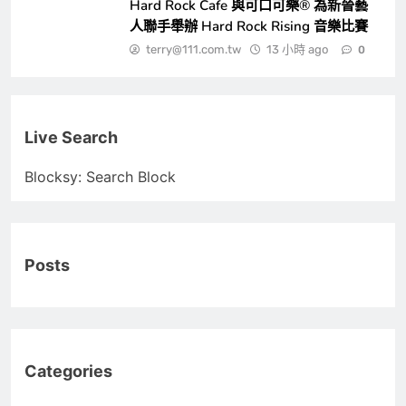
Hard Rock Cafe 與可口可樂® 為新晉藝
人聯手舉辦 Hard Rock Rising 音樂比賽
terry@111.com.tw
13 小時 ago
0
Live Search
Blocksy: Search Block
Posts
Categories