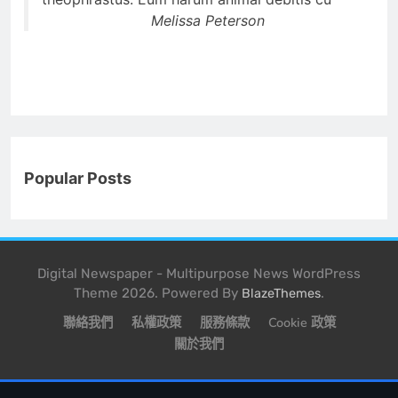
Melissa Peterson
Popular Posts
Digital Newspaper - Multipurpose News WordPress
Theme 2026. Powered By
.
BlazeThemes
聯絡我們
私權政策
服務條款
Cookie 政策
關於我們