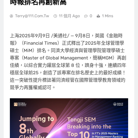
時報排名再創新高
Terry@111.com.tw
11 個月 Ago
0
1 Mins
上海
2025年9月9日
/美通社/ — 9月8日，英國《金融時
報》（Financial Times）正式釋出了2025年全球管理學
碩士（MiM）排名。同濟大學經濟與管理學院管理學碩士
專案（Master of Global Management，簡稱MGM）再創
佳績，以綜合實力躍居全球第 8 位，躋身十強，連續四年
穩居全球前25，創造了該專案在排名歷史上的最好成績！
這一突破性提升標誌著同濟經管在國際管理學教育領域的
競爭力再獲權威認可。