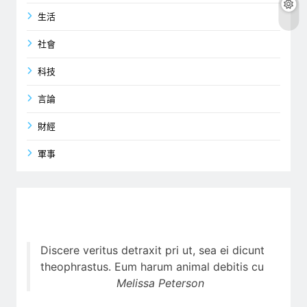
生活
社會
科技
言論
財經
軍事
Discere veritus detraxit pri ut, sea ei dicunt
theophrastus. Eum harum animal debitis cu
Melissa Peterson