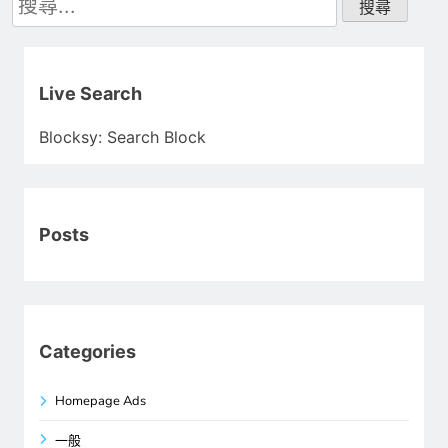
尋
關
鍵
字:
Live Search
Blocksy: Search Block
Posts
Categories
Homepage Ads
一般