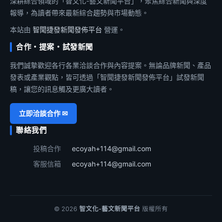
深耕綜合領域的「智文化-藝文新聞平台」，聚焦綜合新聞與深度
報導，為讀者帶來最新綜合趨勢與市場動態。
本站由
智聞捷發新聞發佈平台
營運。
合作・提案・試發新聞
我們誠摯歡迎各行各業洽談合作與內容提案。無論品牌新聞、產品
發表或產業觀點，皆可透過「智聞捷發新聞發佈平台」試發新聞
稿，讓您的訊息觸及更廣大讀者。
立即洽談合作 ✉
聯絡我們
投稿合作
ecoyah+114@gmail.com
客服信箱
ecoyah+114@gmail.com
© 2026
智文化-藝文新聞平台
版權所有