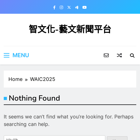
Skip
to
content
智文化-藝文新聞平台
MENU
Home
WAIC2025
Nothing Found
It seems we can’t find what you’re looking for. Perhaps
searching can help.
搜