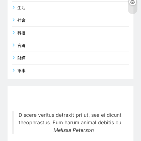
生活
社會
科技
言論
財經
軍事
Discere veritus detraxit pri ut, sea ei dicunt
theophrastus. Eum harum animal debitis cu
Melissa Peterson