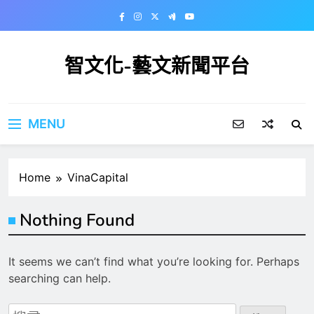
Skip
to
content
智文化-藝文新聞平台
MENU
Home
VinaCapital
Nothing Found
It seems we can’t find what you’re looking for. Perhaps
searching can help.
搜