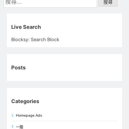
尋
關
鍵
字:
Live Search
Blocksy: Search Block
Posts
Categories
Homepage Ads
一般