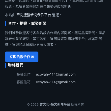
深耕綜合領域的「智文化-藝文新聞平台」，聚焦綜合新聞與深度
報導，為讀者帶來最新綜合趨勢與市場動態。
本站由
智聞捷發新聞發佈平台
營運。
合作・提案・試發新聞
我們誠摯歡迎各行各業洽談合作與內容提案。無論品牌新聞、產品
發表或產業觀點，皆可透過「智聞捷發新聞發佈平台」試發新聞
稿，讓您的訊息觸及更廣大讀者。
立即洽談合作 ✉
聯絡我們
投稿合作
ecoyah+114@gmail.com
客服信箱
ecoyah+114@gmail.com
© 2026
智文化-藝文新聞平台
版權所有