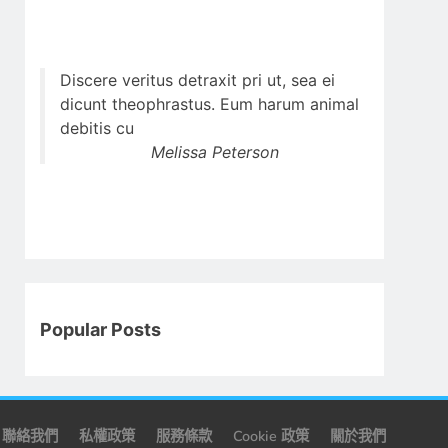
Discere veritus detraxit pri ut, sea ei
dicunt theophrastus. Eum harum animal
debitis cu
Melissa Peterson
Popular Posts
聯絡我們
私權政策
服務條款
Cookie 政策
關於我們