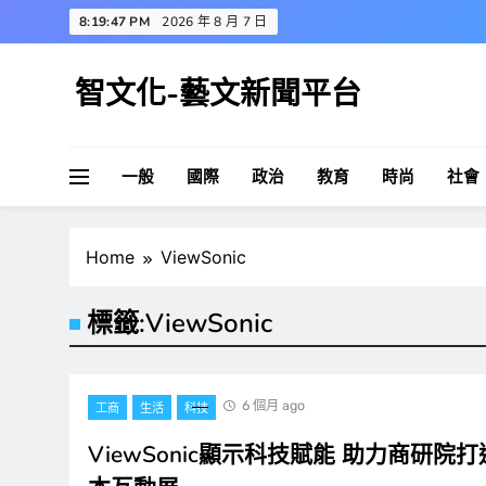
Skip
8:19:47 PM
2026 年 8 月 7 日
to
content
智文化-藝文新聞平台
一般
國際
政治
教育
時尚
社會
Home
ViewSonic
標籤:
ViewSonic
6 個月 ago
工商
生活
科技
ViewSonic顯示科技賦能 助力商研院