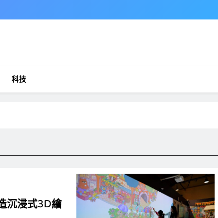
科技
打造沉浸式3D繪