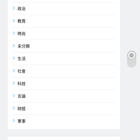
政治
教育
時尚
未分類
生活
社會
科技
言論
財經
軍事