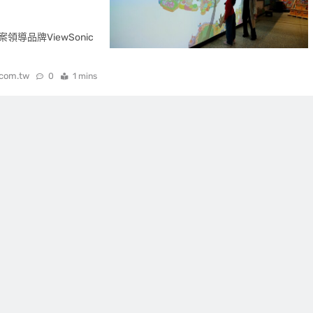
領導品牌ViewSonic
.com.tw
0
1 mins