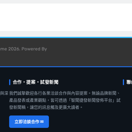
heme 2026. Powered By
合作・提案・試發新聞
聯
聞與深
我們誠摯歡迎各行各業洽談合作與內容提案。無論品牌新聞、
產品發表或產業觀點，皆可透過「智聞捷發新聞發佈平台」試
發新聞稿，讓您的訊息觸及更廣大讀者。
立即洽談合作 ✉