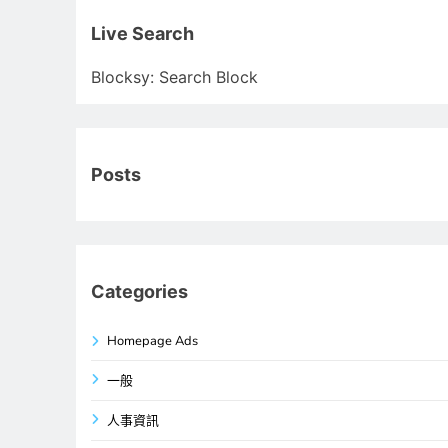
關
鍵
Live Search
字:
Blocksy: Search Block
Posts
Categories
Homepage Ads
一般
人事資訊