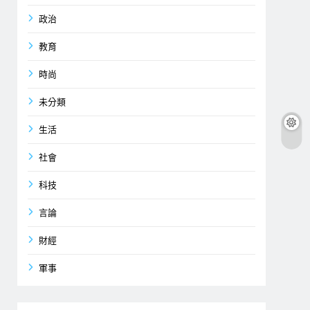
政治
教育
時尚
未分類
生活
社會
科技
言論
財經
軍事