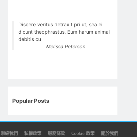
Discere veritus detraxit pri ut, sea ei
dicunt theophrastus. Eum harum animal
debitis cu
Melissa Peterson
Popular Posts
聯絡我們
私權政策
服務條款
Cookie 政策
關於我們