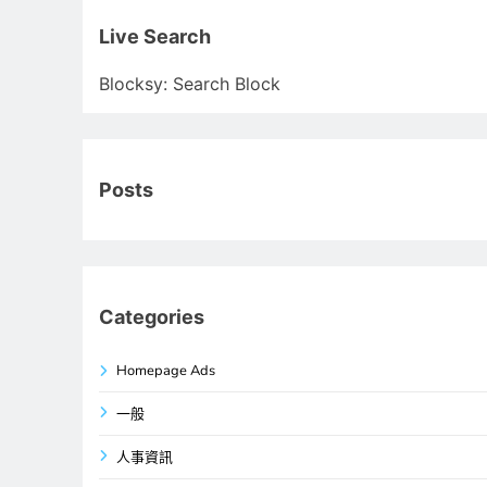
關
鍵
Live Search
字:
Blocksy: Search Block
Posts
Categories
Homepage Ads
一般
人事資訊