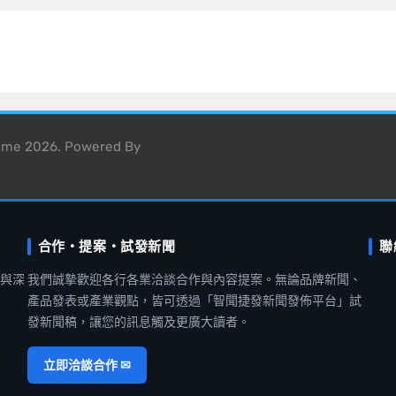
heme 2026. Powered By
合作・提案・試發新聞
聯
聞與深
我們誠摯歡迎各行各業洽談合作與內容提案。無論品牌新聞、
產品發表或產業觀點，皆可透過「智聞捷發新聞發佈平台」試
發新聞稿，讓您的訊息觸及更廣大讀者。
立即洽談合作 ✉