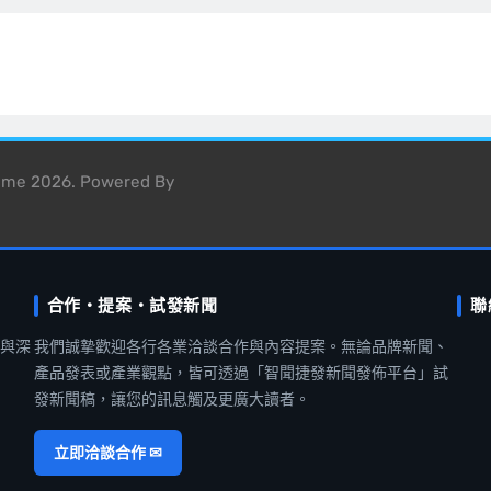
heme 2026. Powered By
合作・提案・試發新聞
聯
聞與深
我們誠摯歡迎各行各業洽談合作與內容提案。無論品牌新聞、
產品發表或產業觀點，皆可透過「智聞捷發新聞發佈平台」試
發新聞稿，讓您的訊息觸及更廣大讀者。
立即洽談合作 ✉