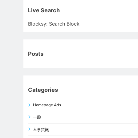
關
鍵
Live Search
字:
Blocksy: Search Block
Posts
Categories
Homepage Ads
一般
人事資訊