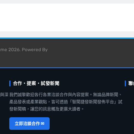
heme 2026. Powered By
合作・提案・試發新聞
聯
聞與深
我們誠摯歡迎各行各業洽談合作與內容提案。無論品牌新聞、
產品發表或產業觀點，皆可透過「智聞捷發新聞發佈平台」試
發新聞稿，讓您的訊息觸及更廣大讀者。
立即洽談合作 ✉