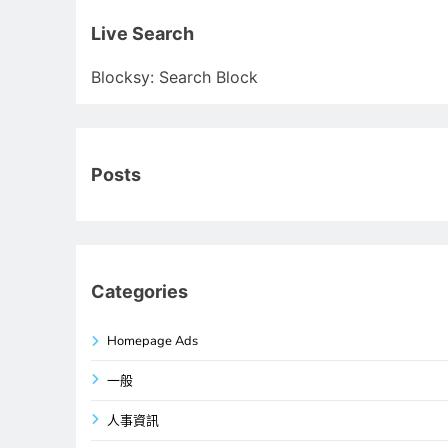
關
鍵
Live Search
字:
Blocksy: Search Block
Posts
Categories
Homepage Ads
一般
人事資訊