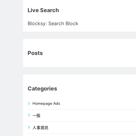
關
鍵
Live Search
字:
Blocksy: Search Block
Posts
Categories
Homepage Ads
一般
人事資訊