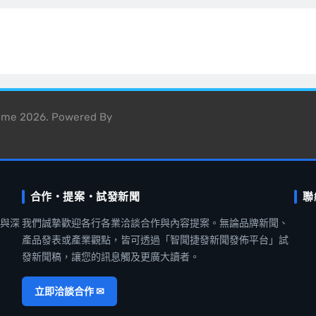
heme 2026. Powered By
合作・提案・試發新聞
聯
聞與深
我們誠摯歡迎各行各業洽談合作與內容提案。無論品牌新聞、
產品發表或產業觀點，皆可透過「智聞捷發新聞發佈平台」試
發新聞稿，讓您的訊息觸及更廣大讀者。
立即洽談合作 ✉