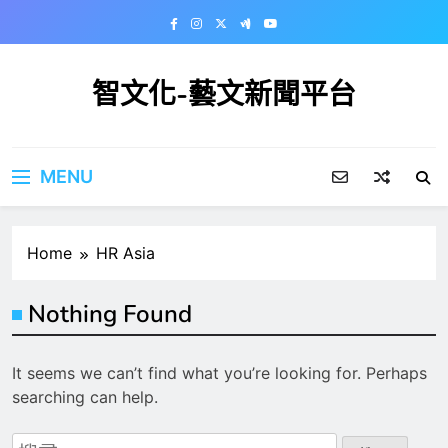
Skip
to
content
智文化-藝文新聞平台
MENU
Home
HR Asia
Nothing Found
It seems we can’t find what you’re looking for. Perhaps
searching can help.
搜