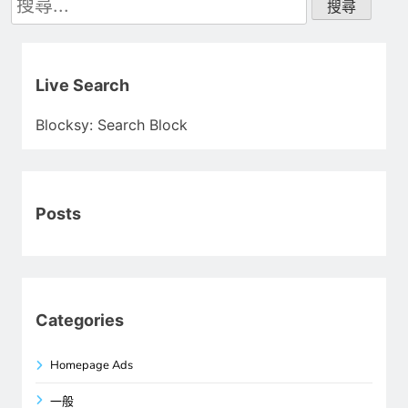
尋
關
鍵
字:
Live Search
Blocksy: Search Block
Posts
Categories
Homepage Ads
一般