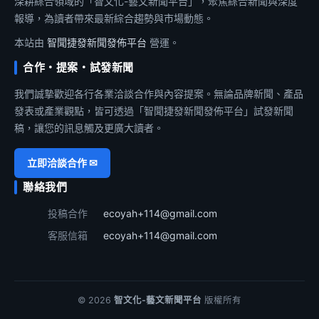
深耕綜合領域的「智文化-藝文新聞平台」，聚焦綜合新聞與深度
報導，為讀者帶來最新綜合趨勢與市場動態。
本站由
智聞捷發新聞發佈平台
營運。
合作・提案・試發新聞
我們誠摯歡迎各行各業洽談合作與內容提案。無論品牌新聞、產品
發表或產業觀點，皆可透過「智聞捷發新聞發佈平台」試發新聞
稿，讓您的訊息觸及更廣大讀者。
立即洽談合作 ✉
聯絡我們
投稿合作
ecoyah+114@gmail.com
客服信箱
ecoyah+114@gmail.com
© 2026
智文化-藝文新聞平台
版權所有