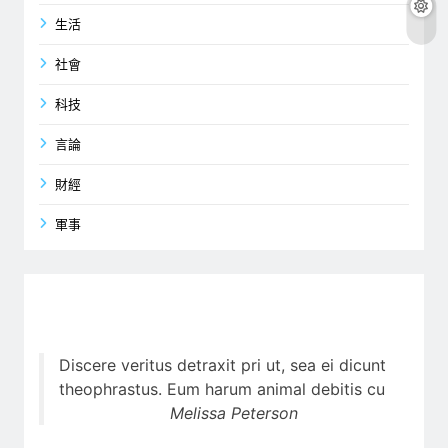
生活
社會
科技
言論
財經
軍事
Discere veritus detraxit pri ut, sea ei dicunt
theophrastus. Eum harum animal debitis cu
Melissa Peterson