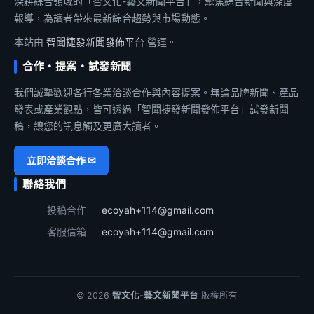
深耕綜合領域的「智文化-藝文新聞平台」，聚焦綜合新聞與深度
報導，為讀者帶來最新綜合趨勢與市場動態。
本站由
智聞捷發新聞發佈平台
營運。
合作・提案・試發新聞
我們誠摯歡迎各行各業洽談合作與內容提案。無論品牌新聞、產品
發表或產業觀點，皆可透過「智聞捷發新聞發佈平台」試發新聞
稿，讓您的訊息觸及更廣大讀者。
立即洽談合作 ✉
聯絡我們
投稿合作
ecoyah+114@gmail.com
客服信箱
ecoyah+114@gmail.com
© 2026
智文化-藝文新聞平台
版權所有