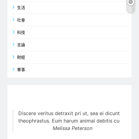
生活
社會
科技
言論
財經
軍事
Discere veritus detraxit pri ut, sea ei dicunt
theophrastus. Eum harum animal debitis cu
Melissa Peterson