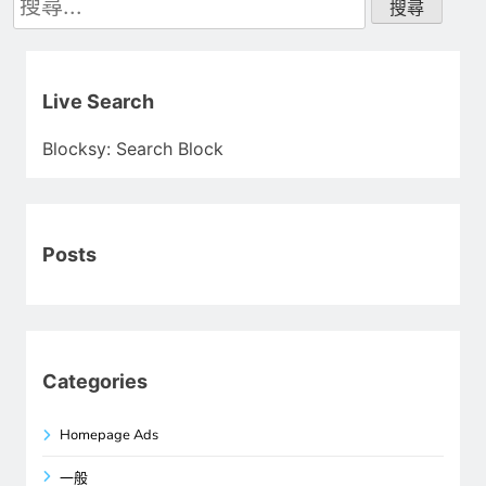
尋
關
鍵
字:
Live Search
Blocksy: Search Block
Posts
Categories
Homepage Ads
一般