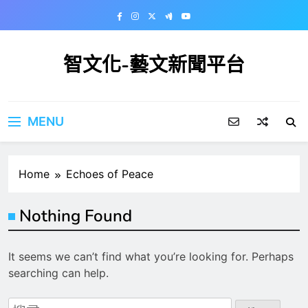
Skip
to
content
智文化-藝文新聞平台
MENU
Home
Echoes of Peace
Nothing Found
It seems we can’t find what you’re looking for. Perhaps
searching can help.
搜