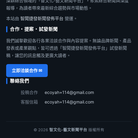
深耕綜合領域的「智文化-藝文新聞平台」，聚焦綜合新聞與深度
報導，為讀者帶來最新綜合趨勢與市場動態。
本站由
智聞捷發新聞發佈平台
營運。
合作・提案・試發新聞
我們誠摯歡迎各行各業洽談合作與內容提案。無論品牌新聞、產品
發表或產業觀點，皆可透過「智聞捷發新聞發佈平台」試發新聞
稿，讓您的訊息觸及更廣大讀者。
立即洽談合作 ✉
聯絡我們
投稿合作
ecoyah+114@gmail.com
客服信箱
ecoyah+114@gmail.com
© 2026
智文化-藝文新聞平台
版權所有