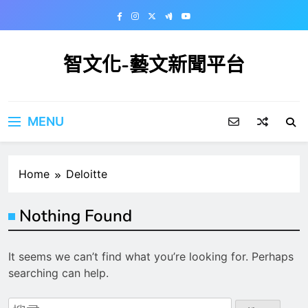
Skip
to
content
智文化-藝文新聞平台
MENU
Home
Deloitte
Nothing Found
It seems we can’t find what you’re looking for. Perhaps
searching can help.
搜