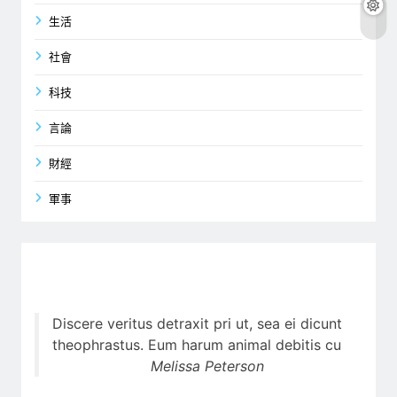
生活
社會
科技
言論
財經
軍事
Discere veritus detraxit pri ut, sea ei dicunt
theophrastus. Eum harum animal debitis cu
Melissa Peterson