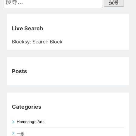
尋
關
鍵
字:
Live Search
Blocksy: Search Block
Posts
Categories
Homepage Ads
一般