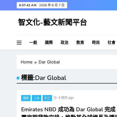
Skip
6:57:42 AM
2026 年 8 月 7 日
to
content
智文化-藝文新聞平台
一般
國際
政治
教育
時尚
社會
Home
Dar Global
標籤:
Dar Global
4 個月 ago
國際
工商
財經
Emirates NBD 成功為 Dar Global 完