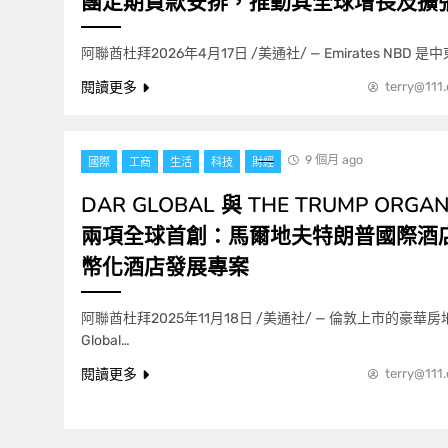
團定期貸款安排，推動其全球增長及擴
阿聯酋杜拜2026年4月17日 /美通社/ — Emirates NBD 
閱讀更多
terry@111
9 個月 ago
國際
工商
生活
科技
財經
DAR GLOBAL 與 THE TRUMP ORGA
兩項全球首創：馬爾地夫特朗普國際酒
幣化酒店發展專案
阿聯酋杜拜2025年11月18日 /美通社/ — 倫敦上市的豪華房
Global…
閱讀更多
terry@111