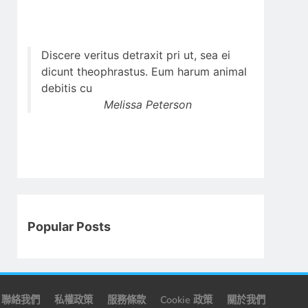
Discere veritus detraxit pri ut, sea ei
dicunt theophrastus. Eum harum animal
debitis cu
Melissa Peterson
Popular Posts
聯絡我們
私權政策
服務條款
Cookie 政策
關於我們