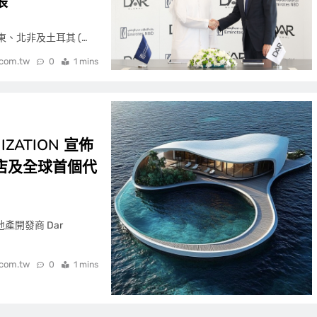
張
是中東、北非及土耳其 (…
.com.tw
0
1 mins
NIZATION 宣佈
店及全球首個代
地產開發商 Dar
.com.tw
0
1 mins