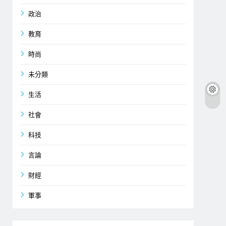
政治
教育
時尚
未分類
生活
社會
科技
言論
財經
軍事