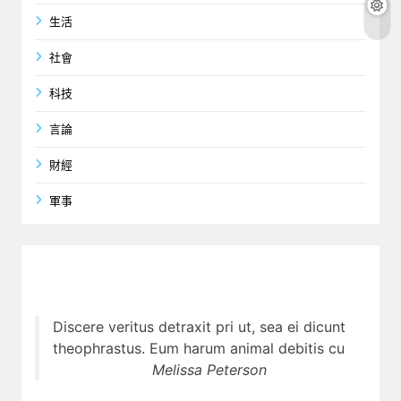
生活
社會
科技
言論
財經
軍事
Discere veritus detraxit pri ut, sea ei dicunt
theophrastus. Eum harum animal debitis cu
Melissa Peterson