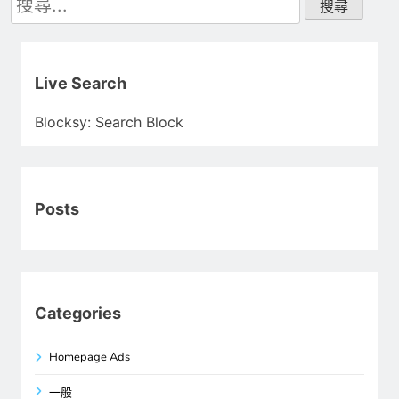
尋
關
鍵
字:
Live Search
Blocksy: Search Block
Posts
Categories
Homepage Ads
一般