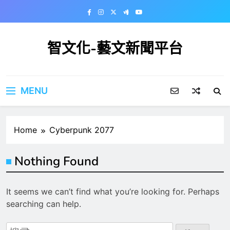
Skip
to
content
智文化-藝文新聞平台
MENU
Home
Cyberpunk 2077
Nothing Found
It seems we can’t find what you’re looking for. Perhaps
searching can help.
搜