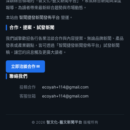
深耕綜合領域的「智文化-藝文新聞平台」，聚焦綜合新聞與深度
報導，為讀者帶來最新綜合趨勢與市場動態。
本站由
智聞捷發新聞發佈平台
營運。
合作・提案・試發新聞
我們誠摯歡迎各行各業洽談合作與內容提案。無論品牌新聞、產品
發表或產業觀點，皆可透過「智聞捷發新聞發佈平台」試發新聞
稿，讓您的訊息觸及更廣大讀者。
立即洽談合作 ✉
聯絡我們
投稿合作
ecoyah+114@gmail.com
客服信箱
ecoyah+114@gmail.com
© 2026
智文化-藝文新聞平台
版權所有