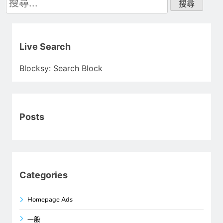
尋
關
鍵
字:
Live Search
Blocksy: Search Block
Posts
Categories
Homepage Ads
一般