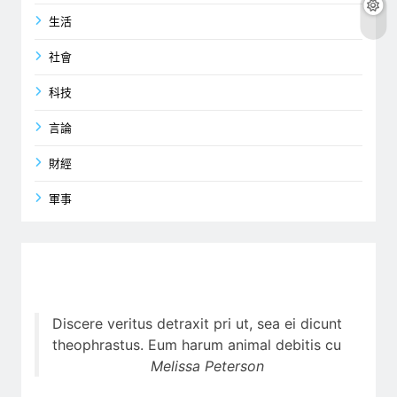
生活
社會
科技
言論
財經
軍事
Discere veritus detraxit pri ut, sea ei dicunt
theophrastus. Eum harum animal debitis cu
Melissa Peterson