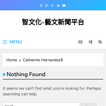
Skip
to
content
智文化-藝文新聞平台
MENU
Home
Catherine HernandezB
Nothing Found
It seems we can’t find what you’re looking for. Perhaps
searching can help.
搜