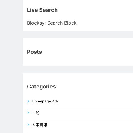
關
鍵
Live Search
字:
Blocksy: Search Block
Posts
Categories
Homepage Ads
一般
人事資訊