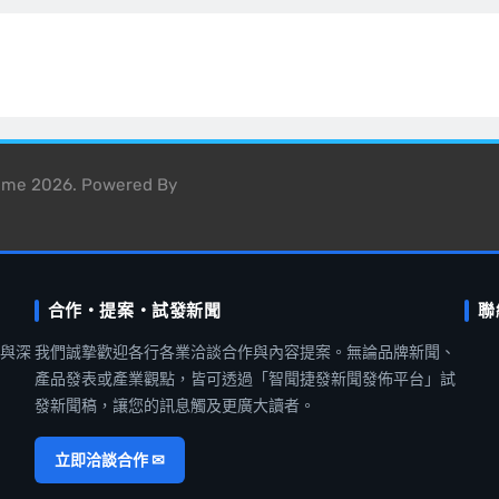
heme 2026. Powered By
合作・提案・試發新聞
聯
聞與深
我們誠摯歡迎各行各業洽談合作與內容提案。無論品牌新聞、
產品發表或產業觀點，皆可透過「智聞捷發新聞發佈平台」試
發新聞稿，讓您的訊息觸及更廣大讀者。
立即洽談合作 ✉