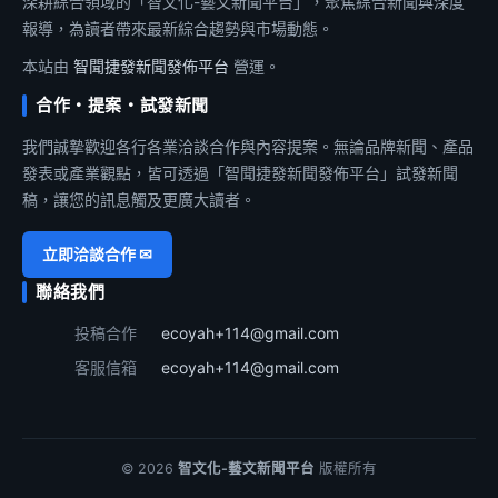
深耕綜合領域的「智文化-藝文新聞平台」，聚焦綜合新聞與深度
報導，為讀者帶來最新綜合趨勢與市場動態。
本站由
智聞捷發新聞發佈平台
營運。
合作・提案・試發新聞
我們誠摯歡迎各行各業洽談合作與內容提案。無論品牌新聞、產品
發表或產業觀點，皆可透過「智聞捷發新聞發佈平台」試發新聞
稿，讓您的訊息觸及更廣大讀者。
立即洽談合作 ✉
聯絡我們
投稿合作
ecoyah+114@gmail.com
客服信箱
ecoyah+114@gmail.com
© 2026
智文化-藝文新聞平台
版權所有