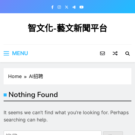
Skip
to
content
智文化-藝文新聞平台
MENU
Home
AI招聘
Nothing Found
It seems we can’t find what you’re looking for. Perhaps
searching can help.
搜