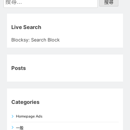
尋
關
鍵
字:
Live Search
Blocksy: Search Block
Posts
Categories
Homepage Ads
一般