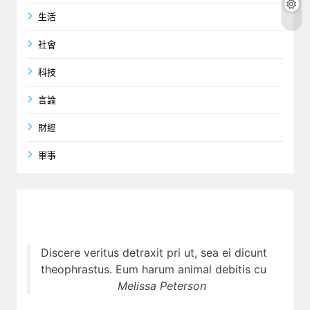
生活
社會
科技
言論
財經
軍事
Discere veritus detraxit pri ut, sea ei dicunt
theophrastus. Eum harum animal debitis cu
Melissa Peterson