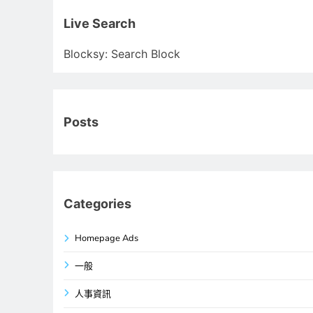
關
鍵
Live Search
字:
Blocksy: Search Block
Posts
Categories
Homepage Ads
一般
人事資訊