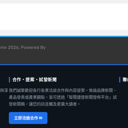
heme 2026. Powered By
合作・提案・試發新聞
聯
聞與深
我們誠摯歡迎各行各業洽談合作與內容提案。無論品牌新聞、
產品發表或產業觀點，皆可透過「智聞捷發新聞發佈平台」試
發新聞稿，讓您的訊息觸及更廣大讀者。
立即洽談合作 ✉