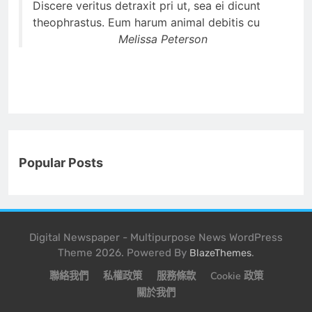
Discere veritus detraxit pri ut, sea ei dicunt
theophrastus. Eum harum animal debitis cu
Melissa Peterson
Popular Posts
Digital Newspaper - Multipurpose News WordPress
Theme 2026. Powered By
.
BlazeThemes
聯絡我們
私權政策
服務條款
Cookie 政策
關於我們