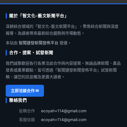
關於「智文化-藝文新聞平台」
深耕綜合領域的「智文化-藝文新聞平台」，聚焦綜合新聞與深度
報導，為讀者帶來最新綜合趨勢與市場動態。
本站由
智聞捷發新聞發佈平台
營運。
合作・提案・試發新聞
我們誠摯歡迎各行各業洽談合作與內容提案。無論品牌新聞、產品
發表或產業觀點，皆可透過「智聞捷發新聞發佈平台」試發新聞
稿，讓您的訊息觸及更廣大讀者。
立即洽談合作 ✉
聯絡我們
投稿合作
ecoyah+114@gmail.com
客服信箱
ecoyah+114@gmail.com