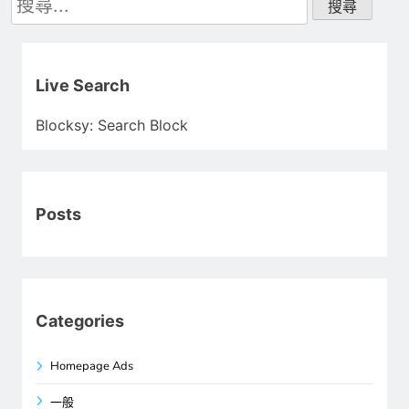
尋
關
鍵
字:
Live Search
Blocksy: Search Block
Posts
Categories
Homepage Ads
一般