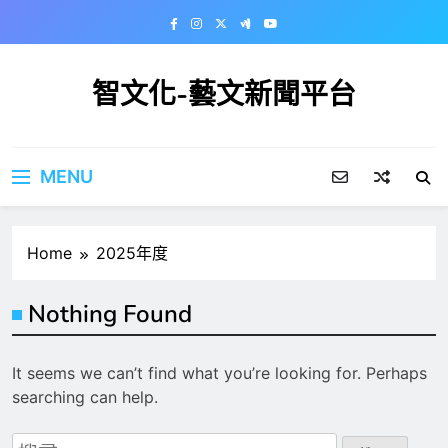
Skip
to
content
智文化-藝文新聞平台
MENU
Home
2025年度
Nothing Found
It seems we can’t find what you’re looking for. Perhaps
searching can help.
搜