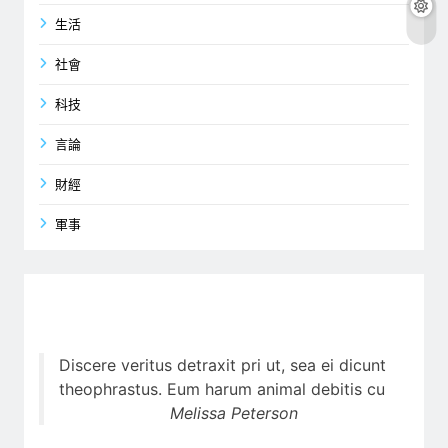
生活
社會
科技
言論
財經
軍事
Discere veritus detraxit pri ut, sea ei dicunt
theophrastus. Eum harum animal debitis cu
Melissa Peterson