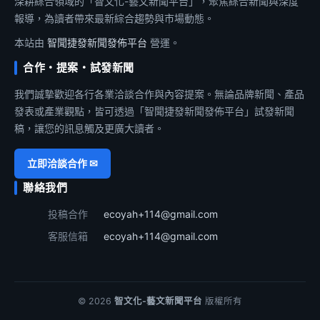
深耕綜合領域的「智文化-藝文新聞平台」，聚焦綜合新聞與深度
報導，為讀者帶來最新綜合趨勢與市場動態。
本站由
智聞捷發新聞發佈平台
營運。
合作・提案・試發新聞
我們誠摯歡迎各行各業洽談合作與內容提案。無論品牌新聞、產品
發表或產業觀點，皆可透過「智聞捷發新聞發佈平台」試發新聞
稿，讓您的訊息觸及更廣大讀者。
立即洽談合作 ✉
聯絡我們
投稿合作
ecoyah+114@gmail.com
客服信箱
ecoyah+114@gmail.com
© 2026
智文化-藝文新聞平台
版權所有