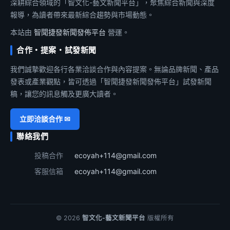
深耕綜合領域的「智文化-藝文新聞平台」，聚焦綜合新聞與深度
報導，為讀者帶來最新綜合趨勢與市場動態。
本站由
智聞捷發新聞發佈平台
營運。
合作・提案・試發新聞
我們誠摯歡迎各行各業洽談合作與內容提案。無論品牌新聞、產品
發表或產業觀點，皆可透過「智聞捷發新聞發佈平台」試發新聞
稿，讓您的訊息觸及更廣大讀者。
立即洽談合作 ✉
聯絡我們
投稿合作
ecoyah+114@gmail.com
客服信箱
ecoyah+114@gmail.com
© 2026
智文化-藝文新聞平台
版權所有