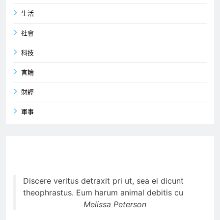
生活
社會
科技
言論
財經
軍事
Discere veritus detraxit pri ut, sea ei dicunt
theophrastus. Eum harum animal debitis cu
Melissa Peterson