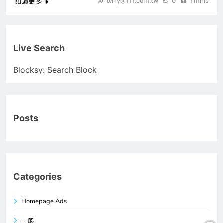
閱讀更多
terry@111.com.tw
0
1 mins
Live Search
Blocksy: Search Block
Posts
Categories
Homepage Ads
一般