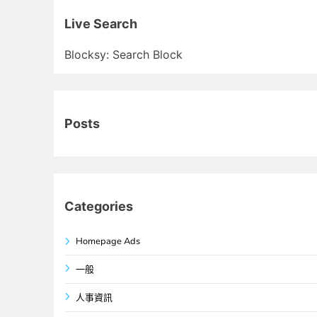
關
鍵
Live Search
字:
Blocksy: Search Block
Posts
Categories
Homepage Ads
一般
人事資訊