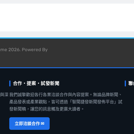
heme 2026. Powered By
合作・提案・試發新聞
聯
聞與深
我們誠摯歡迎各行各業洽談合作與內容提案。無論品牌新聞、
產品發表或產業觀點，皆可透過「智聞捷發新聞發佈平台」試
發新聞稿，讓您的訊息觸及更廣大讀者。
立即洽談合作 ✉