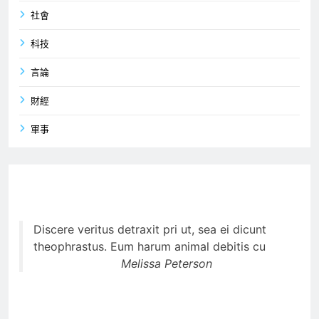
社會
科技
言論
財經
軍事
Discere veritus detraxit pri ut, sea ei dicunt
theophrastus. Eum harum animal debitis cu
Melissa Peterson