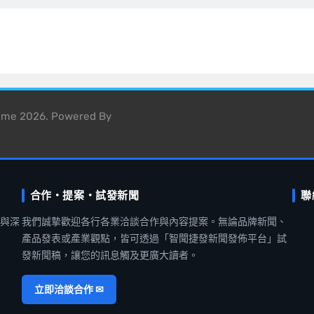
heme 2026. Powered By
合作・提案・試發新聞
聯
聞與深
我們誠摯歡迎各行各業洽談合作與內容提案。無論品牌新聞、
產品發表或產業觀點，皆可透過「智聞捷發新聞發佈平台」試
發新聞稿，讓您的訊息觸及更廣大讀者。
立即洽談合作 ✉