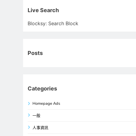
關
鍵
Live Search
字:
Blocksy: Search Block
Posts
Categories
Homepage Ads
一般
人事資訊