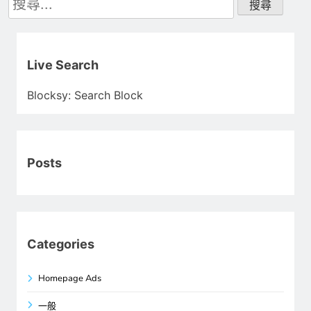
尋
關
鍵
字:
Live Search
Blocksy: Search Block
Posts
Categories
Homepage Ads
一般