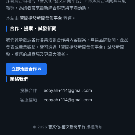
深耕綜合領域的「智文化-藝文新聞平台」，聚焦綜合新聞與深度
報導，為讀者帶來最新綜合趨勢與市場動態。
本站由
智聞捷發新聞發佈平台
營運。
合作・提案・試發新聞
我們誠摯歡迎各行各業洽談合作與內容提案。無論品牌新聞、產品
發表或產業觀點，皆可透過「智聞捷發新聞發佈平台」試發新聞
稿，讓您的訊息觸及更廣大讀者。
立即洽談合作 ✉
聯絡我們
投稿合作
ecoyah+114@gmail.com
客服信箱
ecoyah+114@gmail.com
© 2026
智文化-藝文新聞平台
版權所有