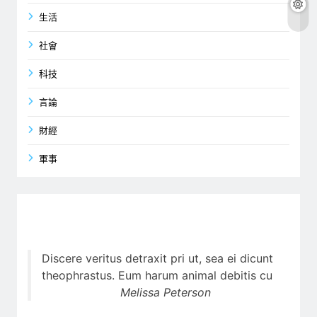
生活
社會
科技
言論
財經
軍事
Discere veritus detraxit pri ut, sea ei dicunt
theophrastus. Eum harum animal debitis cu
Melissa Peterson