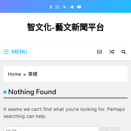
Skip
to
content
智文化-藝文新聞平台
MENU
Home
車模
Nothing Found
It seems we can’t find what you’re looking for. Perhaps
searching can help.
搜