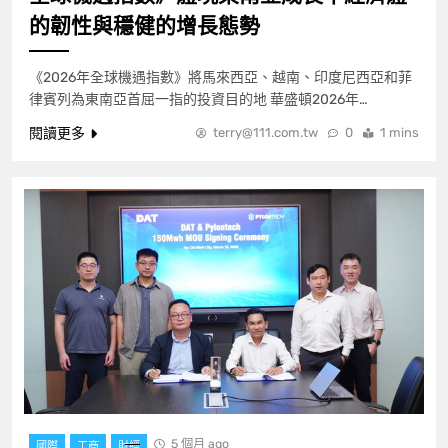
的韌性與穩健的增長態勢
《2026年全球機遇指數》將馬來西亞、越南、印度尼西亞和菲
律賓列為東南亞首屈一指的投資目的地 華盛頓2026年…
閱讀更多
terry@111.com.tw
0
1 mins
5 個月 ago
國際
工商
財經