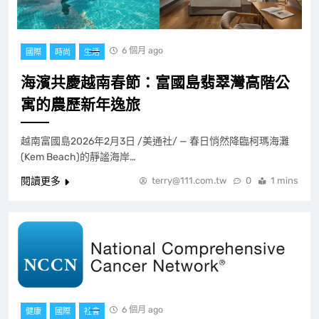
6 個月 ago
國際
時尚
生活
海濱共慶越南春節：富國島翡翠灣高階公
寓的農歷新年逸旅
越南富國島2026年2月3日 /美通社/ — 春日悄然降臨柯瑪海灘
(Kem Beach)的靜謐海岸…
閱讀更多
terry@111.com.tw
0
1 mins
6 個月 ago
健康
國際
社會