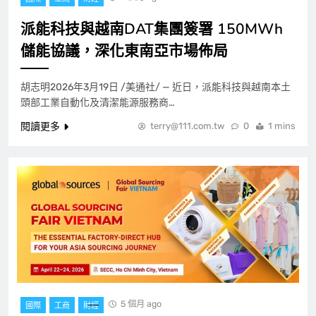
派能科技與越南DAT集團簽署 150MWh
儲能協議，深化東南亞市場佈局
胡志明2026年3月19日 /美通社/ — 近日，派能科技與越南本土
頭部工業自動化及清潔能源服務商…
閱讀更多
terry@111.com.tw
0
1 mins
5 個月 ago
國際
工商
財經