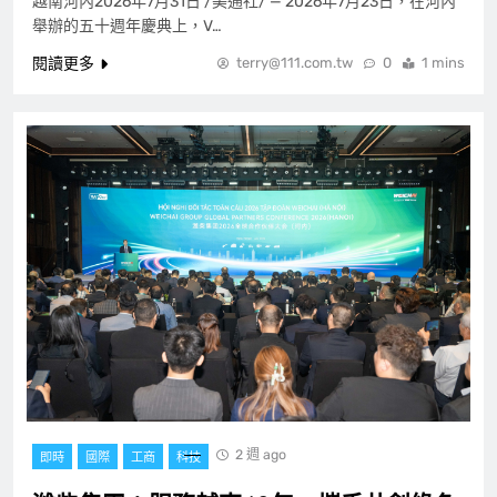
越南河內2026年7月31日 /美通社/ — 2026年7月23日，在河內
舉辦的五十週年慶典上，V…
閱讀更多
terry@111.com.tw
0
1 mins
2 週 ago
即時
國際
工商
科技