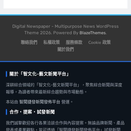
Digital Newspaper - Multipurpose News WordPress
Theme 2026. Powered By
.
BlazeThemes
聯絡我們
私權政策
服務條款
Cookie 政策
關於我們
關於「智文化-藝文新聞平台」
深耕綜合領域的「智文化-藝文新聞平台」，聚焦綜合新聞與深度
報導，為讀者帶來最新綜合趨勢與市場動態。
本站由
智聞捷發新聞發佈平台
營運。
合作・提案・試發新聞
我們誠摯歡迎各行各業洽談合作與內容提案。無論品牌新聞、產品
發表或產業觀點，皆可透過「智聞捷發新聞發佈平台」試發新聞