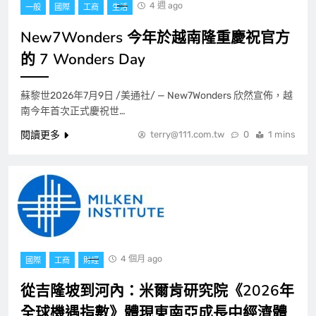
4 週 ago
一般
國際
工商
生活
New7Wonders 今年於越南隆重慶祝官方
的 7 Wonders Day
蘇黎世2026年7月9日 /美通社/ — New7Wonders 欣然宣佈，越
南今年首次正式慶祝世…
閱讀更多
terry@111.com.tw
0
1 mins
4 個月 ago
國際
工商
財經
從吉隆坡到河內：米爾肯研究院《2026年
全球機遇指數》體現東南亞成長中經濟體